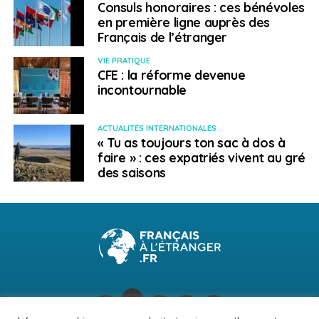
Consuls honoraires : ces bénévoles
présents en Hongrie, avec de grands groupes dans
en première ligne auprès des
l’environnement, la banque, l’agroalimentaire, la
Français de l’étranger
distribution ou une filiale de Vinci qui construit une
VIE PRATIQUE
partie du métro de Budapest.
CFE : la réforme devenue
incontournable
Lui écrire : jeanne.dubard@gmail.com
Aller plus loin
ACTUALITÉS INTERNATIONALES
« Tu as toujours ton sac à dos à
faire » : ces expatriés vivent au gré
La
Chambre de commerce et d’industrie France –
des saisons
Hongrie
L’
UFE Hongrie
(Union des Français de l’étranger)
SUJETS ASSOCIÉS:
FEATURED
HONGRIE
A SUIVRE
Présidentielle américaine: le Texas va-t-il
basculer dans le camp démocrate?