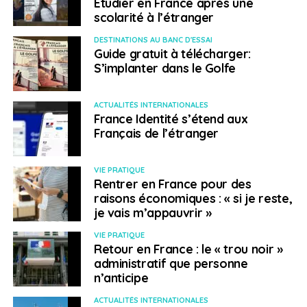
Etudier en France après une
alors qu’avant c’était plutôt uniquement dans Budapest.
scolarité à l’étranger
Le port du masque est strict dans les bars, les
DESTINATIONS AU BANC D'ESSAI
restaurants et les transports en commun car les
Guide gratuit à télécharger:
amendes sont élevées. Il n’y avait pas de restriction
S’implanter dans le Golfe
mais ça commence.”
ACTUALITÉS INTERNATIONALES
Les entreprises étrangères installées en Hongrie ont
France Identité s’étend aux
bénéficié, mais seulement jusqu’en septembre, de
Français de l’étranger
quelques aides du gouvernement : chômage partiel ou
moratoire sur les remboursements de crédits et les
VIE PRATIQUE
charges. Les sociétés françaises ont fait le gros dos
Rentrer en France pour des
mais peu d’entre elles ont quitté le pays jusqu’à
raisons économiques : « si je reste,
présent.
“La reprise va être très lente. Il y a beaucoup
je vais m’appauvrir »
de grands investisseurs en Hongrie. Ceux-là vont faire
VIE PRATIQUE
en sorte que ça reprenne et les entrepreneurs plus
Retour en France : le « trou noir »
petits dont les clients sont des multinationales vont
administratif que personne
reprendre tout doucement”
conclue Jeanne Dubard.
n’anticipe
ACTUALITÉS INTERNATIONALES
On évalue à 3 500 à 4 000 le nombre de Français