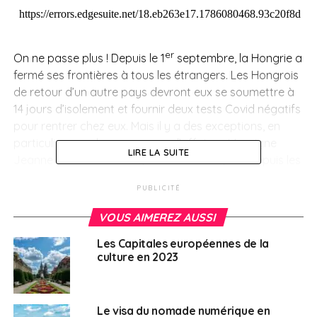
er
On ne passe plus ! Depuis le 1
septembre, la Hongrie a
fermé ses frontières à tous les étrangers. Les Hongrois
de retour d’un autre pays devront eux se soumettre à
14 jours d’isolement et fournir deux tests Covid négatifs
pour rentrer chez eux. Mais il y a des exceptions, en
particulier pour les voyageurs d’affaires, témoigne
LIRE LA SUITE
Jeanne Dubard. La Française vit à Budapest depuis les
années 90. “
La Hongrie ne souhaite pas s’arrêter
PUBLICITÉ
complètement, elle a besoin que l’économie continue et
fonctionne du mieux possible et que les gens puissent
VOUS AIMEREZ AUSSI
travailler.”
Les Capitales européennes de la
culture en 2023
La communauté internationale accuse le Premier
ministre Victor Orbán d’utiliser la pandémie comme un
alibi pour un peu plus isoler politiquement son pays.
Le visa du nomade numérique en