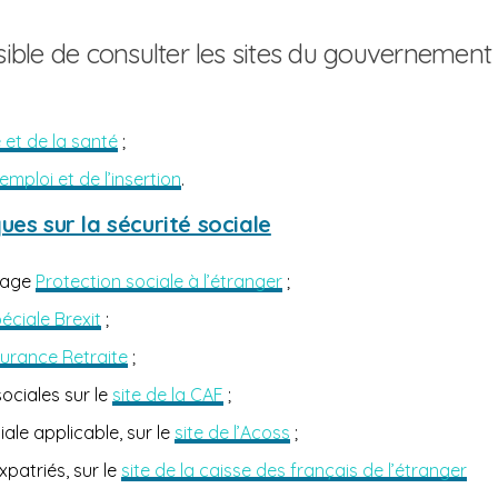
ssible de consulter les sites du gouvernement
é et de la santé
;
’emploi et de l’insertion
.
ues sur la sécurité sociale
 page
Protection sociale à l’étranger
;
éciale Brexit
;
ssurance Retraite
;
sociales sur le
site de la CAF
;
iale applicable, sur le
site de l’Acoss
;
xpatriés, sur le
site de la caisse des français de l’étranger