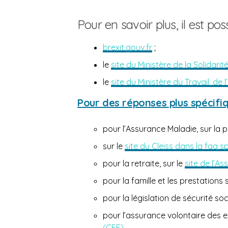
Pour en savoir plus, il est po
brexit.gouv.fr
;
le
site du Ministère de la Solidarit
le
site du Ministère du Travail, de l
Pour des réponses plus spécifiq
pour l’Assurance Maladie, sur la
sur le
site du Cleiss dans la faq sp
pour la retraite, sur le
site de l’A
pour la famille et les prestations 
pour la législation de sécurité soc
pour l’assurance volontaire des e
(CFE)
.