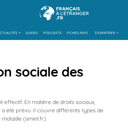
CTUALITÉS
GUIDES
PODCASTS
FICHES PAYS
S’EXPATRIER
on sociale des
t effectif. En matière de droits sociaux,
a été prévu. Il couvre différents types de
 maladie (ameli.fr.).