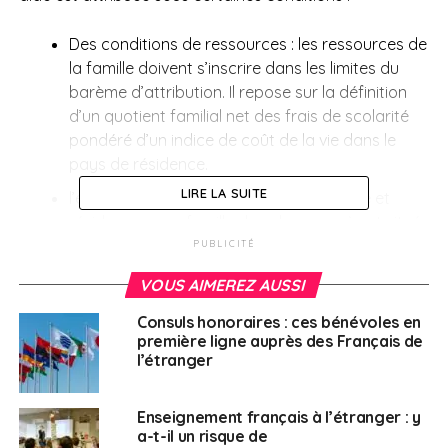
Des conditions de ressources : les ressources de
la famille doivent s’inscrire dans les limites du
barème d’attribution. Il repose sur la définition
d’un quotient familial net des frais de scolarité
pondéré d’un indice de coût de la vie dans le
pays de résidence.
LIRE LA SUITE
l’enfant doit avoir la nationalité française et
résider avec sa famille dans le pays où est situé
l’établissement fréquenté
PUBLICITÉ
il doit être inscrit, ainsi que le parent demandeur
VOUS AIMEREZ AUSSI
de la bourse, au registre des Français établis
Consuls honoraires : ces bénévoles en
hors de France tenu par le consulat de son lieu
première ligne auprès des Français de
de résidence
l’étranger
l’enfant doit être âgé d’au moins trois ans au
cours de l’année civile de la rentrée scolaire et
Enseignement français à l’étranger : y
doit fréquenter un établissement homologué par
a-t-il un risque de