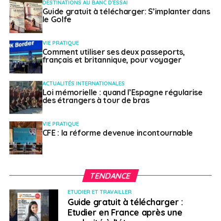
DESTINATIONS AU BANC D'ESSAI
Guide gratuit à télécharger: S’implanter dans
le Golfe
Vous trouverez donc les modalités relatives au dépôt
des dossiers sur le site de votre consulat. La
notification d’attribution ou de rejet de votre demande,
VIE PRATIQUE
Comment utiliser ses deux passeports,
par l’AEFE, est faite par le poste consulaire.
français et britannique, pour voyager
SUJETS ASSOCIÉS:
AEFE
CONSULATS
ACTUALITÉS INTERNATIONALES
Loi mémorielle : quand l’Espagne régularise
des étrangers à tour de bras
A SUIVRE
32è édition du French film festival de l’Alliance
Française d’Australie
VIE PRATIQUE
CFE : la réforme devenue incontournable
NE RATEZ PAS
Accueil des Français à l’étranger (3/3) : l’UFE
TENDANCE
Weena Truscelli
ETUDIER ET TRAVAILLER
Guide gratuit à télécharger :
Etudier en France après une