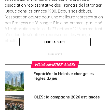
association représentative des Français de l’étranger
jusque dans les années 1980. Depuis ses débuts,
l’association oeuvre pour une meilleure représentation
des Français de l’étranger. Elle a notamment participé
à l’élaboration de la loi du 27 octobre 1946 permettant
l’élection de sénateurs représentant les Français
établis hors de France.
LIRE LA SUITE
> Valeurs
PUBLICITÉ
L’action de l’UFE se définit, selon eux, autour de quatre
VOUS AIMEREZ AUSSI
valeurs : l’accueil, l’entraide, la convivialité et le
Expatriés : la Malaisie change les
rayonnement. Cinq sénateurs Républicains et un
règles du jeu
centriste sur les douze de cette assemblée sont
membres de l’UFE.
OLES : la campagne 2026 est lancée
> Présence
Sur leur site internet, l’UFE annonce « 170