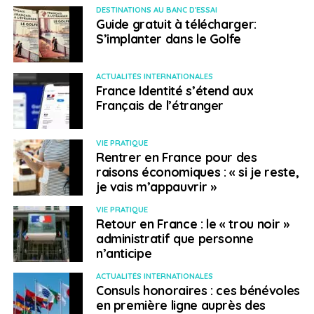
fiscalité ou l’éducation. Malheureusement, la parution
DESTINATIONS AU BANC D'ESSAI
Guide gratuit à télécharger:
de ce trimestriel a été brutalement arrêtée après 94
S’implanter dans le Golfe
ans d’existence.
> Adhésion
ACTUALITÉS INTERNATIONALES
France Identité s’étend aux
Français de l’étranger
Le prix de l’adhésion est en moyenne de 50 euros, mais
il peut varier d’un pays à un autre. Adhérer à l’UFE offre
plusieurs avantages. Cela permettait tout d’abord
VIE PRATIQUE
d’intégrer une communauté française établie à
Rentrer en France pour des
raisons économiques : « si je reste,
l’étranger et de participer à des événements organisés
je vais m’appauvrir »
localement.
VIE PRATIQUE
Retour en France : le « trou noir »
SUJETS ASSOCIÉS:
ASSOCIATIONS
FEATURED
UFE
administratif que personne
n’anticipe
A SUIVRE
Dernières ligne droite pour les bourses scolaires
ACTUALITÉS INTERNATIONALES
à l’étranger
Consuls honoraires : ces bénévoles
en première ligne auprès des
NE RATEZ PAS