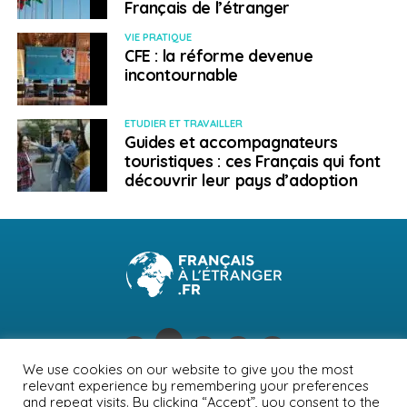
Fermeture des frontières : les expatriés vont-ils
Français de l’étranger
pouvoir rentrer en France ?
VIE PRATIQUE
CFE : la réforme devenue
incontournable
Français à l'étranger
ETUDIER ET TRAVAILLER
Guides et accompagnateurs
touristiques : ces Français qui font
découvrir leur pays d’adoption
We use cookies on our website to give you the most
relevant experience by remembering your preferences
NEWSLETTER
PUBLICITÉ
CONTACTS
MENTIONS LÉGALES
and repeat visits. By clicking “Accept”, you consent to the