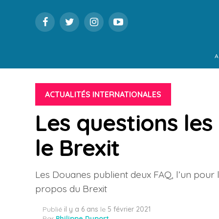
A
ACTUALITÉS INTERNATIONALES
Les questions les
le Brexit
Les Douanes publient deux FAQ, l’un pour le
propos du Brexit
Publié
il y a 6 ans
le
5 février 2021
Par
Philippe Duport