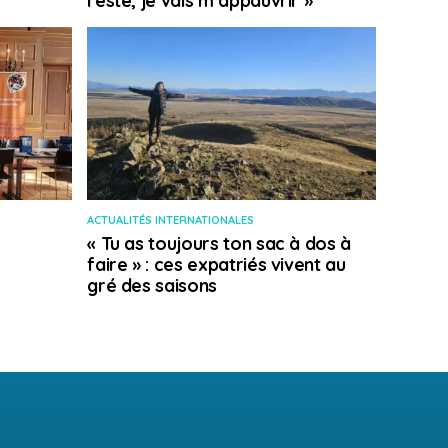
reste, je vais m’appauvrir »
ACTUALITÉS INTERNATIONALES
« Tu as toujours ton sac à dos à
faire » : ces expatriés vivent au
gré des saisons