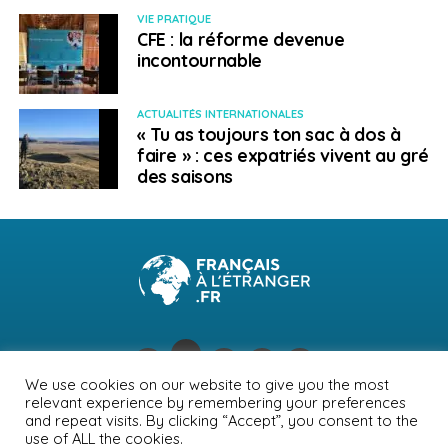
De très bonnes occasions de faire des affaires se
VIE PRATIQUE
trouvent dans l’immobilier, l’accès à la propriété des
CFE : la réforme devenue
étrangers ayant été facilité par le gouvernement. Le
incontournable
régime fiscal est aussi attractif dans le secteur
industriel, surtout dans les zones franches.
ACTUALITÉS INTERNATIONALES
« Tu as toujours ton sac à dos à
Le centre d’exportation et d’investissement de la
faire » : ces expatriés vivent au gré
République dominicaine (CEI-RD,
www.cei-rd.gov.do
)
des saisons
et son Autorité de la concurrence (
www.cnc.gov.do
)
aident les candidats à lancer leur projet.
SUJETS ASSOCIÉS:
ENTREPRENEURS
ENTREPRISE
FEATURED
RÉPUBLIQUE DOMINICAINE
SAINT DOMINGUE
TRAVAILLER
A SUIVRE
Montréal recrute des travailleurs dans le secteur
des TI
We use cookies on our website to give you the most
relevant experience by remembering your preferences
NE RATEZ PAS
NEWSLETTER
PUBLICITÉ
CONTACTS
MENTIONS LÉGALES
and repeat visits. By clicking “Accept”, you consent to the
Travailler dans les îles (4/5) : La Réunion
use of ALL the cookies.
POLITIQUE DE CONFIDENTIALITÉ