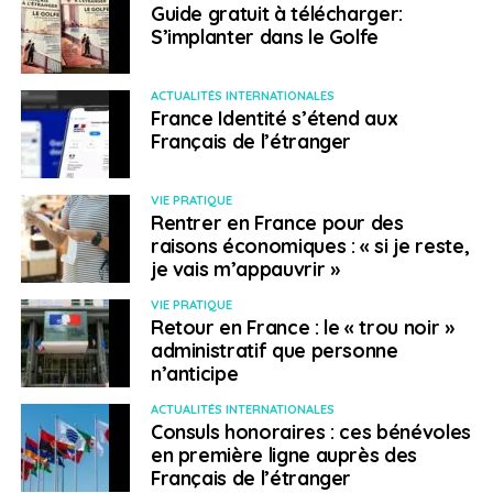
télécommunications ou de l’informatique ou vers des
Guide gratuit à télécharger:
compagnies étrangères. Et puis, vers ces zones
S’implanter dans le Golfe
Franches ou des étrangers peuvent trouver un emploi
administratif ou technique, avec un savoir-faire qui
ACTUALITÉS INTERNATIONALES
sera toujours très apprécié.
France Identité s’étend aux
Français de l’étranger
› Créer son entreprise
VIE PRATIQUE
On peut assez facilement créer son entreprise en
Rentrer en France pour des
République dominicaine. Il est préférable de faire les
raisons économiques : « si je reste,
démarches accompagné d’un avocat bien au courant
je vais m’appauvrir »
des procédures du pays (liste disponible à
VIE PRATIQUE
l’Ambassade de France). Plusieurs formes de société
Retour en France : le « trou noir »
sont réalisables (SA, SAS et SARL). La première
administratif que personne
démarche est de faire enregistrer le nom commercial
n’anticipe
de l’entreprise au Bureau national de la propriété
ACTUALITÉS INTERNATIONALES
industrielle (
www.onapi.gov.do
), la suite du
Consuls honoraires : ces bénévoles
déroulement de la procédure est ensuite assez simple.
en première ligne auprès des
Français de l’étranger