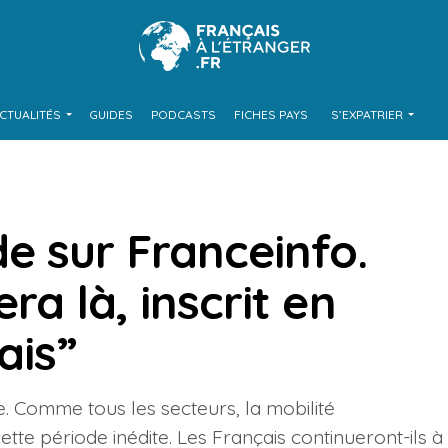
CTUALITÉS
GUIDES
PODCASTS
FICHES PAYS
S’EXPATRIER
e sur Franceinfo.
ra là, inscrit en
ais”
ue. Comme tous les secteurs, la mobilité
te période inédite. Les Français continueront-ils à