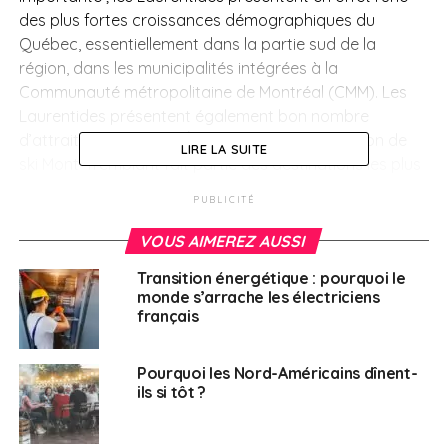
des plus fortes croissances démographiques du
Québec, essentiellement dans la partie sud de la
région, dans les municipalités intégrées à la
Communauté métropolitaine de Montréal (CMM). Les
Laurentides présentent également bon nombre
d’attraits touristiques. À titre d’exemple, la station de
LIRE LA SUITE
ski Mont-Tremblant fait partie des destinations les plus
prisées en Amérique du Nord.
PUBLICITÉ
> Repères
VOUS AIMEREZ AUSSI
Transition énergétique : pourquoi le
Population des Laurentides (2020) : 631.592 hab.
monde s’arrache les électriciens
(7,36% du Québec)
français
2
Superficie : 20.546 km
(1,6% du Québec)
Pourquoi les Nord-Américains dînent-
Sources : Institut national de la statistique du Québec.
ils si tôt ?
Les secteurs d’activité