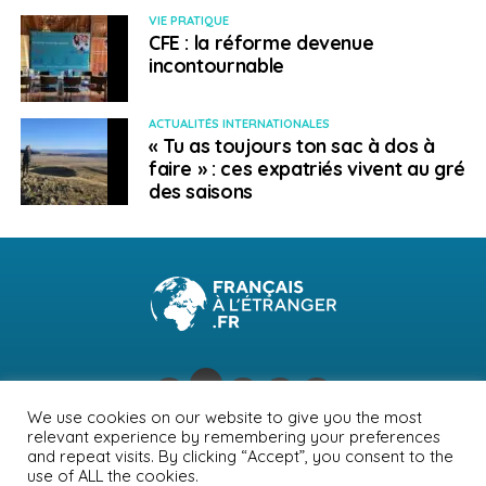
construction et au commerce de détail connaissent
VIE PRATIQUE
également un réel essor dans le sud de la région. Enfin
CFE : la réforme devenue
les compétences professionnelles liées à
incontournable
l’enseignement et surtout au secteur de la
santé
sont
toujours recherchées.
ACTUALITÉS INTERNATIONALES
« Tu as toujours ton sac à dos à
> Les sites incontournables
faire » : ces expatriés vivent au gré
des saisons
Informations pratiques
(organismes d’accueil
dans la région)
Services spécifiques aux immigrants en
Laurentides
Emploi Québec
, le site de référence du ministère
du Travail québécois (marché du travail,
perspectives, formation…)
We use cookies on our website to give you the most
Un bel Avenir pour vous au Québec
. Cet
relevant experience by remembering your preferences
NEWSLETTER
PUBLICITÉ
CONTACTS
MENTIONS LÉGALES
and repeat visits. By clicking “Accept”, you consent to the
excellent site du gouvernement du Québec est
use of ALL the cookies.
POLITIQUE DE CONFIDENTIALITÉ
une très précieuse boîte à outils pour