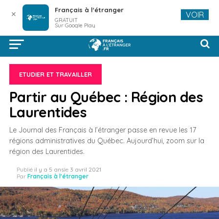
Français à l'étranger
✕
VOIR
GRATUIT
Sur Google Play
ETUDIER ET TRAVAILLER
Partir au Québec : Région des
Laurentides
Le Journal des Français à l’étranger passe en revue les 17
régions administratives du Québec. Aujourd’hui, zoom sur la
région des Laurentides.
Publié
il y a 5 ans
le
3 avril 2021
Par
Français à l'étranger