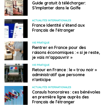
une place importante
, de nombreuses activités
Guide gratuit à télécharger:
bénéficient des retombées de l’
industrie touristique.
S’implanter dans le Golfe
C’est le cas dans les secteurs de la restauration et de
nombreux services corrélés (hébergement, offres de
ACTUALITÉS INTERNATIONALES
loisirs, commerces, etc.) qui sont ainsi pourvoyeurs
France Identité s’étend aux
d’emplois.
Français de l’étranger
Par ailleurs, les Laurentides accueillent bon nombre
VIE PRATIQUE
d’entreprises de
haute technologie
qui dessinent
Rentrer en France pour des
l’avenir économique de la région grâce à leurs
raisons économiques : « si je reste,
investissements et aux emplois créés. Plusieurs
je vais m’appauvrir »
entreprises de fabrication de matériel de transport,
VIE PRATIQUE
notamment pour l’
aéronautique
, sont également
Retour en France : le « trou noir »
présentes dans les Laurentides. Reconnue pour ses
administratif que personne
emplois de moyenne et haute technologie, la région
n’anticipe
occupe le deuxième rang au Québec sur le plan des
ACTUALITÉS INTERNATIONALES
exportations manufacturières
. On note aussi la
Consuls honoraires : ces bénévoles
présence d’entreprises forestières, notamment dans la
en première ligne auprès des
transformation du bois, et les activités liées à la
Français de l’étranger