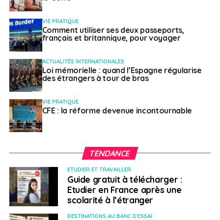
la région.
VIE PRATIQUE
Le second créneau d’excellence dans les Laurentides
Comment utiliser ses deux passeports,
français et britannique, pour voyager
est désigné comme
Tourisme de villégiature quatre
saisons
. Il repose sur la forte attractivité de ce secteur
ACTUALITÉS INTERNATIONALES
dans la région, porté notamment par les activités liées
Loi mémorielle : quand l’Espagne régularise
aux sports de glisse, aux hôtels de
villégiature, aux
des étrangers à tour de bras
nombreuses activités de plein air, etc.
VIE PRATIQUE
> Pour en savoir plus
CFE : la réforme devenue incontournable
Créneau Signature Bois
Créneau Tourisme Laurentides
TENDANCE
Le marché de l’emploi
ETUDIER ET TRAVAILLER
Guide gratuit à télécharger :
Etudier en France après une
Dans un marché de l’emploi assez diversifié où
les
scolarité à l’étranger
entreprises de transformation alimentaire occupent
DESTINATIONS AU BANC D'ESSAI