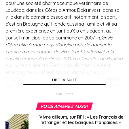
pour une société pharmaceutique vétérinaire de
Loudéac, dans les Côtes d’Armor. Déjà investi dans sa
ville dans le domaine associatif, notamment le sport,
c’est en Bretagne qu’il fonde aussi sa famille et vit sa
première expérience en tant qu’élu en siégeant au
conseil municipal de sa commune en 2007. «
L’envie
d’être utile à mon pays d’origine puis de donner la
chance à mes enfants de vivre leur biculturalité m’a
ensuite amené, à partir de 2011, à m’installer au Burkina
Faso
», témoigne M. Ouedraogo, dont l’épouse est
enseignante au lycée français Saint-Exupéry à
Ouagadougou et où ses deux enfants sont scolarisés
LIRE LA SUITE
également. De retour au Burkina-Faso, il créé sur fonds
propres sa société «Breizh Technology», une start-up
PUBLICITÉ
spécialisée dans les systèmes d’information.
VOUS AIMEREZ AUSSI
Fin connaisseur
Vivre ailleurs, sur RFI : « Les Français de
l’étranger et les banques françaises »
Fort de cette double connaissance de la France et de