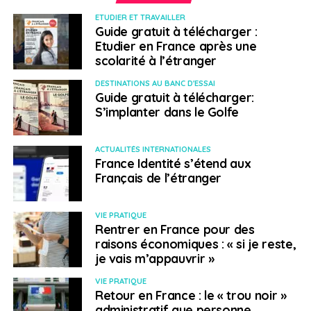
SUJETS ASSOCIÉS:
BURKINA FASO
FEATURED
FRANÇAIS À L'ÉTRANGER
ETUDIER ET TRAVAILLER
Guide gratuit à télécharger :
A SUIVRE
Etudier en France après une
Les nouveaux Français de l’étranger. Samuel
scolarité à l’étranger
Chantoiseau : « s’engager au plus près des
communautés »
DESTINATIONS AU BANC D'ESSAI
Guide gratuit à télécharger:
NE RATEZ PAS
S’implanter dans le Golfe
Les nouveaux Français de l’étranger. Béatrice
Leydier, chercheuse à Washington : «Il faut
toucher les jeunes»
ACTUALITÉS INTERNATIONALES
France Identité s’étend aux
Français de l’étranger
Emmanuel Langlois
VIE PRATIQUE
Rentrer en France pour des
raisons économiques : « si je reste,
je vais m’appauvrir »
VIE PRATIQUE
Retour en France : le « trou noir »
administratif que personne