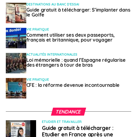
DESTINATIONS AU BANC D'ESSAI
Guide gratuit à télécharger: S’implanter dans
Numérique : infrastructures et usages.
le Golfe
Retrouvez plus d’information sur cet appel
ici
.
VIE PRATIQUE
Comment utiliser ses deux passeports,
français et britannique, pour voyager
SUJETS ASSOCIÉS:
FEATURED
PLAN DE RELANCE
A SUIVRE
ACTUALITÉS INTERNATIONALES
Export : L’Etat prolonge le dispositif « Chèque
Loi mémorielle : quand l’Espagne régularise
Relance Export »
des étrangers à tour de bras
NE RATEZ PAS
Les e-vitrines, un nouvel outil pour booster
VIE PRATIQUE
CFE : la réforme devenue incontournable
l’export
Nora Litoussi
TENDANCE
ETUDIER ET TRAVAILLER
Guide gratuit à télécharger :
Etudier en France après une