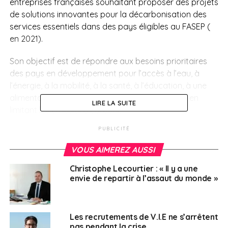
entreprises françaises souhaitant proposer des projets
de solutions innovantes pour la décarbonisation des
services essentiels dans des pays éligibles au FASEP (
en 2021).
Son objectif est de répondre aux besoins prioritaires
des pays en développement pour l’accès à l’eau, à
l’énergie, à la mobilité, à la santé, à l’éducation, à une
alimentation saine ou encore au logement, tout en
LIRE LA SUITE
limitant les émissions carbone.
PUBLICITÉ
> Exemple de projet
VOUS AIMEREZ AUSSI
– Eau potable et assainissement : production,
Christophe Lecourtier : « Il y a une
distribution, traitement, réduction de la consommation
envie de repartir à l’assaut du monde »
– Energie : production, distribution, stockage, accès à
l’énergie hors réseau
Les recrutements de V.I.E ne s’arrêtent
– Mobilité : mobilités actives, optimisation du transport
pas pendant la crise