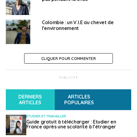
collectif, véhicules électriques, systèmes de recharge,
réduction des déplacements
Colombie : un V.I.E au chevet de
l’environnement
Gestion des déchets : prévention, collecte,
recyclage, valorisation ; Santé : consommation
énergétique des infrastructures
Education : consommation énergétique des
CLIQUER POUR COMMENTER
infrastructures, développement de nouveaux
outils
PUBLICITÉ
Alimentation : infrastructures de la chaîne de
valeur de la filière agricole, y compris en milieu
DERNIERS
ARTICLES
urbain, systèmes agro-écologiques, productions
ARTICLES
POPULAIRES
décarbonées
ETUDIER ET TRAVAILLER
Logement : écohabitats, matériaux de
Guide gratuit à télécharger : Etudier en
France après une scolarité à l’étranger
construction bas carbone, production et
consommation énergétique, climatisation