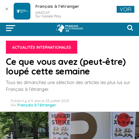
Français à l'étranger
✕
VOIR
GRATUIT
Sur Google Play
ACTUALITÉS INTERNATIONALES
Ce que vous avez (peut-être)
loupé cette semaine
Tous les dimanches une sélection des articles les plus lus sur
Français à l’étranger.
Publié
il y a 5 ans
le
25 juillet 2021
Par
Français à l'étranger