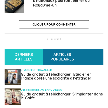
binationaux pourront entrer au
La Villa Albertine, un nouveau programme de
Royaume-Uni
résidences aux USA
Français à l'étranger
CLIQUER POUR COMMENTER
PUBLICITÉ
DERNIERS
ARTICLES
ARTICLES
POPULAIRES
ETUDIER ET TRAVAILLER
Guide gratuit à télécharger : Etudier en
France après une scolarité à l’étranger
DESTINATIONS AU BANC D'ESSAI
Guide gratuit à télécharger: S’implanter dans
le Golfe