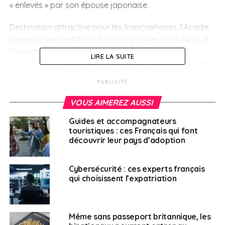
« enlevés » par son épouse japonaise.
Destination attractive pour les francophones, l’Acadie
présente une multitude d’atouts pour les postulants à
l’émigration au Canada. À l’approche de la fête
LIRE LA SUITE
nationale de l’Acadie du 15 août, Français à l’étranger
propose une série de cinq articles de présentation du
PUBLICITÉ
territoire acadien et des provinces qui le composent.
Aujourd’hui, zoom sur l’
Île-du-Prince-Édouard.
VOUS AIMEREZ AUSSI
Guides et accompagnateurs
touristiques : ces Français qui font
découvrir leur pays d’adoption
SUJETS ASSOCIÉS:
ACADIE
BINATIONAUX
FEATURED
JAPON
PARLEMENTAIRE
VACCINS
Cybersécurité : ces experts français
qui choisissent l’expatriation
A SUIVRE
Jeux Olympiques : le Japon limite les nouvelles
arrivées sur son territoire
Même sans passeport britannique, les
NE RATEZ PAS