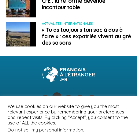
CFE : la réforme devenue
incontournable
ACTUALITÉS INTERNATIONALES
« Tu as toujours ton sac à dos à
faire » : ces expatriés vivent au gré
des saisons
We use cookies on our website to give you the most
relevant experience by remembering your preferences
NEWSLETTER
PUBLICITÉ
CONTACTS
MENTIONS LÉGALES
and repeat visits. By clicking “Accept”, you consent to the
use of ALL the cookies.
POLITIQUE DE CONFIDENTIALITÉ
Do not sell my personal information
.