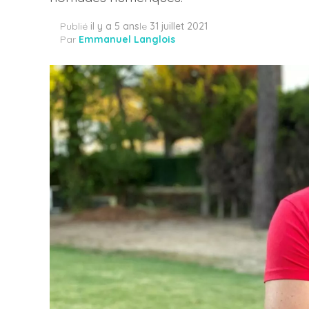
Publié
il y a 5 ans
le
31 juillet 2021
Par
Emmanuel Langlois