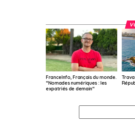
V
FranceInfo, Français du monde.
Travai
“Nomades numériques : les
Répub
expatriés de demain“