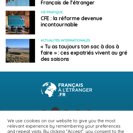
Français de l’étranger
Plus d’informations sur la situation au Honduras
VIE PRATIQUE
CFE : la réforme devenue
Contact utile :
incontournable
Site
de l
’ambassade de France au Honduras
.
ACTUALITÉS INTERNATIONALES
> Kosovo
« Tu as toujours ton sac à dos à
faire » : ces expatriés vivent au gré
des saisons
Les frontières du Kosovo sont ouvertes pour les
ressortissants français, sur présentation de certains
documents, voir ci-dessous :
d’un test PCR négatif de moins de 72 heures ;
d’une preuve de vaccination contre la COVID-19
(la première dose suffit) ;
d’un résultat positif au test sérologique
We use cookies on our website to give you the most
d’anticorps-IgG délivré au plus tard 30 jours
relevant experience by remembering your preferences
NEWSLETTER
PUBLICITÉ
CONTACTS
MENTIONS LÉGALES
avant leur arrivée au Kosovo.
and repeat visits. By clicking “Accept”, you consent to the