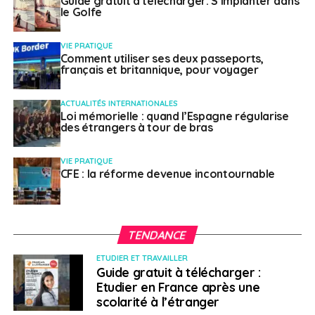
Guide gratuit à télécharger: S’implanter dans
le Golfe
consultée à la page du
Journal officiel chilien
(en
espagnol).
VIE PRATIQUE
Comment utiliser ses deux passeports,
Pour les personnes n’entrant pas dans la
français et britannique, pour voyager
catégorie dérogatoire mentionnée ci-dessus, la
sortie du territoire chilien est limitée aux
ACTUALITÉS INTERNATIONALES
Loi mémorielle : quand l’Espagne régularise
situations extraordinaires ou impérieuses
des étrangers à tour de bras
(activités essentielles pour le pays, situation
humanitaire, motif sanitaire, départ définitif du
VIE PRATIQUE
Chili).
CFE : la réforme devenue incontournable
Plus d’informations sur les conditions d’entrée au
Chili et sur les mesures en vigueur dans le pays
TENDANCE
Contact utile :
ETUDIER ET TRAVAILLER
Guide gratuit à télécharger :
Site de l’ambassade de France au Chili
.
Etudier en France après une
scolarité à l’étranger
> Honduras