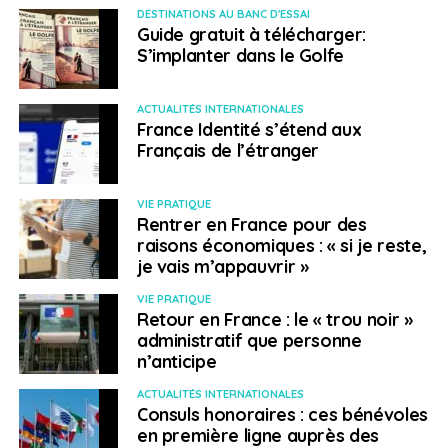
DESTINATIONS AU BANC D'ESSAI
Guide gratuit à télécharger:
Depuis le 10 juin 2021, les conditions d’entrée au
S’implanter dans le Golfe
Honduras pour tous les voyageurs (y compris les
bébés) sont les suivantes, voir ci-dessous :
ACTUALITÉS INTERNATIONALES
France Identité s’étend aux
présenter, soit une preuve de vaccination
Français de l’étranger
complète (une ou deux doses suivant le vaccin
utilisé) en tenant compte d’un délai de 14 jours
VIE PRATIQUE
après la dernière injection.
Rentrer en France pour des
soit, le résultat négatif d’un test PCR ou d’un test
raisons économiques : « si je reste,
je vais m’appauvrir »
antigénique de moins de 72 h.
pour l’entrée et la sortie, un « prechequeo » doit
VIE PRATIQUE
Retour en France : le « trou noir »
être rempli sur le
site de l’Institut national des
administratif que personne
migrations
.
n’anticipe
Eu égard à la situation sanitaire, il est
ACTUALITÉS INTERNATIONALES
recommandé de reporter tout voyage non-
Consuls honoraires : ces bénévoles
essentiel au Honduras.
en première ligne auprès des