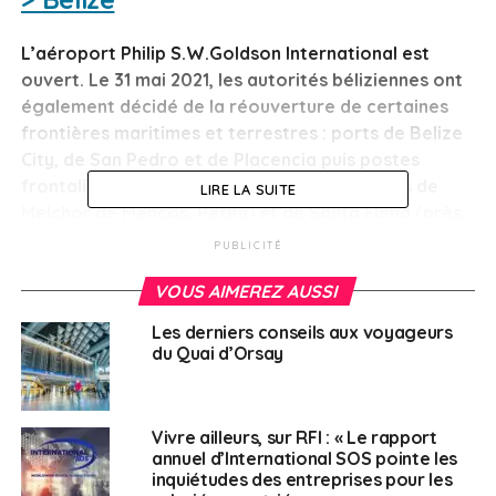
L’aéroport Philip S.W.Goldson International est
ouvert. Le 31 mai 2021, les autorités béliziennes ont
également décidé de la réouverture de certaines
frontières maritimes et terrestres : ports de Belize
City, de San Pedro et de Placencia puis postes
frontaliers de Benque Viejo del Carmen (près de
LIRE LA SUITE
Melchor de Mencos, Petén) et de Santa Elena (près
de Chetumal, au Mexique).
PUBLICITÉ
VOUS AIMEREZ AUSSI
Tout voyageur, vacciné ou non, doit présenter le
résultat négatif d’un test, effectué moins de 96h
Les derniers conseils aux voyageurs
avant l’arrivée au Belize pour un test PCR ou
du Quai d’Orsay
moins de 48h pour un test antigénique (les
enfants de moins de 5 ans sont exemptés de
test).
Vivre ailleurs, sur RFI : « Le rapport
annuel d’International SOS pointe les
Les autorités exigent également de séjourner
inquiétudes des entreprises pour les
dans certains établissements hôteliers,