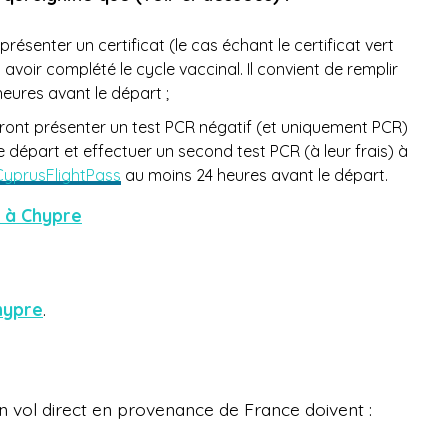
ésenter un certificat (le cas échant le certificat vert
avoir complété le cycle vaccinal. Il convient de remplir
eures avant le départ ;
ront présenter un test PCR négatif (et uniquement PCR)
e départ et effectuer un second test PCR (à leur frais) à
CyprusFlightPass
au moins 24 heures avant le départ.
n à Chypre
hypre
.
 vol direct en provenance de France doivent :