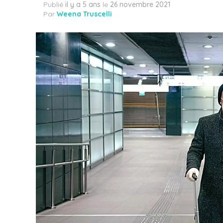
Publié
il y a 5 ans
le
26 novembre 2021
Par
Weena Truscelli