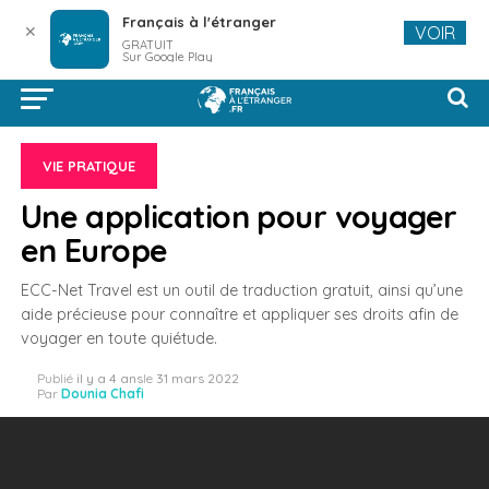
Français à l'étranger
✕
VOIR
GRATUIT
Sur Google Play
VIE PRATIQUE
Une application pour voyager
en Europe
ECC-Net Travel est un outil de traduction gratuit, ainsi qu’une
aide précieuse pour connaître et appliquer ses droits afin de
voyager en toute quiétude.
Publié
il y a 4 ans
le
31 mars 2022
Par
Dounia Chafi