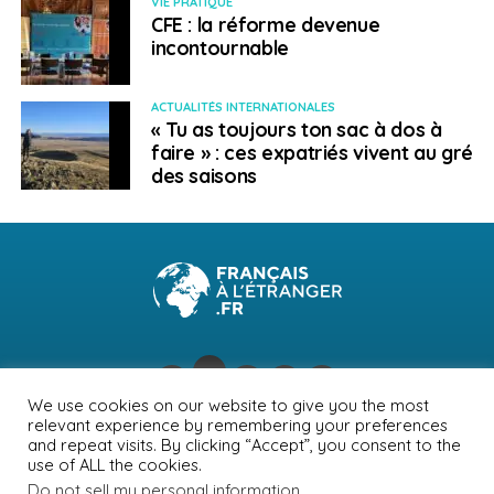
VIE PRATIQUE
CFE : la réforme devenue
incontournable
ACTUALITÉS INTERNATIONALES
« Tu as toujours ton sac à dos à
faire » : ces expatriés vivent au gré
des saisons
We use cookies on our website to give you the most
relevant experience by remembering your preferences
NEWSLETTER
PUBLICITÉ
CONTACTS
MENTIONS LÉGALES
and repeat visits. By clicking “Accept”, you consent to the
use of ALL the cookies.
POLITIQUE DE CONFIDENTIALITÉ
Do not sell my personal information
.