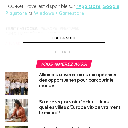
ECC-Net Travel est disponible sur
l’App store
,
Google
Playstore
et
Windows + Gamestore.
SUJETS ASSOCIÉS:
EUROPE
FEATURED
UNION EUROPÉENNE
VOYAGE
LIRE LA SUITE
A SUIVRE
L’outil pratique Pass+ d’Ameli
PUBLICITÉ
NE RATEZ PAS
Élections : un dispositif spécial pour les Français
VOUS AIMEREZ AUSSI
partis d’Ukraine
Alliances universitaires européennes :
des opportunités pour parcourir le
monde
Dounia Chafi
Salaire vs pouvoir d’achat : dans
quelles villes d’Europe vit-on vraiment
le mieux ?