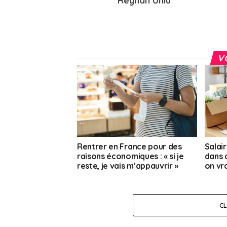
Reyhan Unlu
V
Rentrer en France pour des
Salair
raisons économiques : « si je
dans q
reste, je vais m’appauvrir »
on vr
C