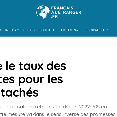
CTUALITÉS
GUIDES
PODCASTS
FICHES PAYS
S’EXPATRIER
 le taux des
tes pour les
étachés
 de cotisations retraites. Le décret 2022-705 en
 Cette mesure va dans le sens inverse des promesses