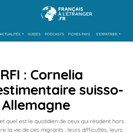
ACTUALITÉS
GUIDES
PODCASTS
FICHES PAYS
S’EXPATRIER
 RFI : Cornelia
estimentaire suisso-
 Allemagne
t quel est le quotidien de ceux qui résident hors
e la vie de ces migrants : leurs difficultés, leurs