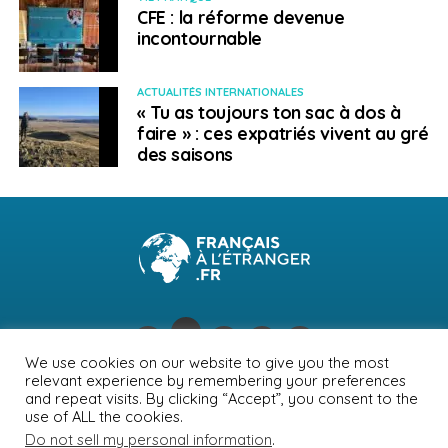
CFE : la réforme devenue
incontournable
ACTUALITÉS INTERNATIONALES
« Tu as toujours ton sac à dos à
faire » : ces expatriés vivent au gré
des saisons
We use cookies on our website to give you the most
relevant experience by remembering your preferences
NEWSLETTER
PUBLICITÉ
CONTACTS
MENTIONS LÉGALES
and repeat visits. By clicking “Accept”, you consent to the
use of ALL the cookies.
POLITIQUE DE CONFIDENTIALITÉ
Do not sell my personal information
.