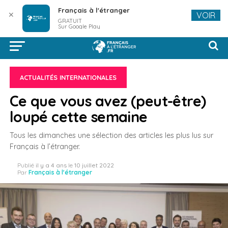
Français à l'étranger
✕
VOIR
GRATUIT
Sur Google Play
ACTUALITÉS INTERNATIONALES
Ce que vous avez (peut-être)
loupé cette semaine
Tous les dimanches une sélection des articles les plus lus sur
Français à l’étranger.
Publié
il y a 4 ans
le
10 juillet 2022
Par
Français à l'étranger