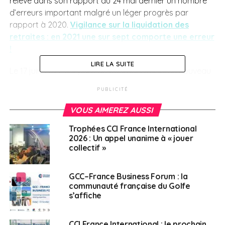
relevé dans son rapport du 24 mai dernier un nombre
d’erreurs important malgré un léger progrès par
rapport à 2020.
Vigilance sur la liquidation des
retraites : en 2021 une sur sept comporte une erreur
!
LIRE LA SUITE
Le 17 juin 2022 est paru au Journal Officiel un nouveau
décret qui créé notamment un nouveau statut de
PUBLICITÉ
détaché d’enseignement, d’éducation et
d’administration qui remplace celui des résidents.
VOUS AIMEREZ AUSSI
Trophées CCI France International
SUJETS ASSOCIÉS:
CCI FRANCE INTERNATIONAL
2026 : Un appel unanime à « jouer
CONSEIL D'ADMINISTRATION
FEATURED
collectif »
LIQUIDATION RETRAITES
A SUIVRE
GCC–France Business Forum : la
La CFE publie son rapport annuel 2021
communauté française du Golfe
s’affiche
NE RATEZ PAS
Vivre ailleurs, sur RFI : Cornelia Orsucci, artiste
vestimentaire suisso-camerounaise en
CCI France International : le prochain