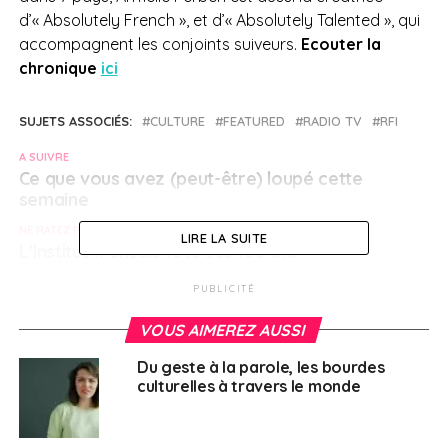
d’« Absolutely French », et d’« Absolutely Talented », qui
accompagnent les conjoints suiveurs.
Ecouter la
chronique
ici
SUJETS ASSOCIÉS:
CULTURE
FEATURED
RADIO TV
RFI
A SUIVRE
Ce que vous avez (peut-être) loupé cette
semaine
NE RATEZ PAS
LIRE LA SUITE
L’Institut français fête ses 100 ans
PUBLICITÉ
Français à l'étranger
VOUS AIMEREZ AUSSI
Du geste à la parole, les bourdes
culturelles à travers le monde