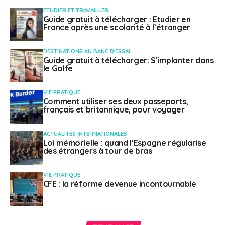
toujours rassuré les investisseurs Français qui
ETUDIER ET TRAVAILLER
Guide gratuit à télécharger : Etudier en
souhaitent investir au Québec, c’est la langue que nous
France après une scolarité à l’étranger
partageons, mais aussi le fonctionnement commun des
notaires qui jouent un rôle dans les transactions
DESTINATIONS AU BANC D'ESSAI
immobilières »,
témoigne M. Chareyron.
Guide gratuit à télécharger: S’implanter dans
le Golfe
Des bureaux clé en
VIE PRATIQUE
main
Comment utiliser ses deux passeports,
français et britannique, pour voyager
Quant au marché immobilier commercial à Montréal, il
ACTUALITÉS INTERNATIONALES
a poursuivi sa croissance au deuxième trimestre de
Loi mémorielle : quand l’Espagne régularise
des étrangers à tour de bras
cette année constate Alfid : les pôles de l’immobilier de
bureaux de banlieue se sont particulièrement bien tirés
VIE PRATIQUE
d’affaire dans la plupart des villes.
« Le taux
CFE : la réforme devenue incontournable
d’inoccupation national de l’immobilier de bureaux de
banlieue s’inscrit aujourd’hui à 90 points de base de
moins que le taux d’inoccupation national des centres-