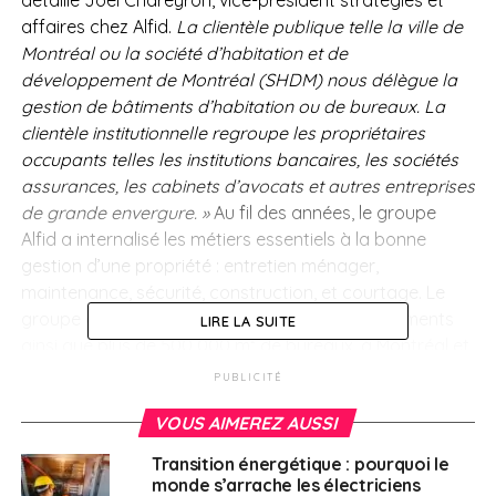
affaires chez Alfid.
La clientèle publique telle la ville de
Montréal ou la société d’habitation et de
développement de Montréal (SHDM) nous délègue la
gestion de bâtiments d’habitation ou de bureaux. La
clientèle institutionnelle regroupe les propriétaires
occupants telles les institutions bancaires, les sociétés
assurances, les cabinets d’avocats et autres entreprises
de grande envergure. »
Au fil des années, le groupe
Alfid a internalisé les métiers essentiels à la bonne
gestion d’une propriété : entretien ménager,
maintenance, sécurité, construction, et courtage. Le
groupe gère aujourd’hui plus de 2 700 appartements
LIRE LA SUITE
ainsi que plus de 500 000 m² de bureaux, à Montréal et
dans sa proche banlieue. Alfid emploie plus de 400
PUBLICITÉ
personnes.
« Nos locataires résidentiels sont de toute
VOUS AIMEREZ AUSSI
provenance, avec une propension marquée pour les
étudiants internationaux qui profitent de l’offre d’écoles
Transition énergétique : pourquoi le
supérieures de qualité telles Mc Gill, Concordia et HEC
monde s’arrache les électriciens