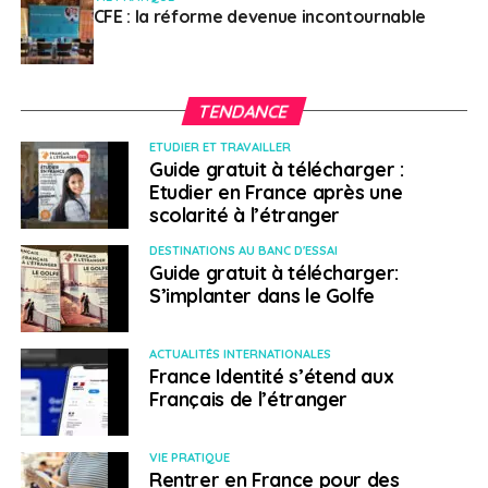
pas toujours les mêmes attentes.
CFE : la réforme devenue incontournable
Au-delà de l’administration, ces élus jouent un rôle de
catalyseur. Emeline Foster, ancienne conseillère aux
États-Unis, insiste sur cette dimension collective : «
TENDANCE
Quand on est Français à l’étranger, on essaye souvent
ETUDIER ET TRAVAILLER
d’aider ceux qui arrivent ou ceux qui repartent
». Pour
Guide gratuit à télécharger :
elle, les élus agissent avant tout comme des relais
Etudier en France après une
d’orientation. Dans une culture nord-américaine où le
scolarité à l’étranger
réseautage est essentiel, le conseiller devient le point
DESTINATIONS AU BANC D'ESSAI
d’ancrage entre les structures locales et les nouveaux
Guide gratuit à télécharger:
arrivants, palliant le sentiment d’isolement que la
S’implanter dans le Golfe
démesure du continent peut engendrer.
Une utilité qui surgit
ACTUALITÉS INTERNATIONALES
France Identité s’étend aux
Français de l’étranger
dans les moments de
rupture
VIE PRATIQUE
Rentrer en France pour des