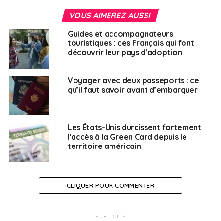
Canada. Selon lui, les Français de la zone sollicitent
VOUS AIMEREZ AUSSI
leurs élus principalement face à des murs
administratifs : retraites bloquées, fiscalité
Guides et accompagnateurs
transfrontalière ou difficultés de scolarisation. «
C’est
touristiques : ces Français qui font
découvrir leur pays d’adoption
souvent un job d’aide administrative de dernier recours
», résume-t-il. Un sentiment partagé par Lina,
chercheuse à Toronto, qui avoue que son quotidien
Voyager avec deux passeports : ce
qu’il faut savoir avant d’embarquer
professionnel et social est presque exclusivement
tourné vers son environnement canadien. «
On reçoit
les informations du consulat, mais comprendre qui sont
ces conseillers et ce qu’ils font concrètement demande
Les États-Unis durcissent fortement
l’accès à la Green Card depuis le
un effort de curiosité que tout le monde ne fait pas
territoire américain
spontanément
», admet-elle.
Le conseiller, pivot
CLIQUER POUR COMMENTER
numérique et
facilitateur de réseau
PUBLICITÉ