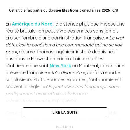
Cet article fait partie du dossier
Elections consulaires 2026
: 6/8
En
Amérique du Nord
, la distance physique impose une
réalité brutale : on peut vivre des années sans jamais
croiser l’ombre d’une administration française. «
Le vrai
défi, c’est la cohésion d’une communauté qui ne se voit
pas
», résume Thomas, ingénieur installé depuis neuf
ans dans le Midwest américain. Loin des pôles
d’influence que sont
New York
ou Montréal, il décrit une
présence française «
très dispersée
», parfois répartie
sur plusieurs États. Pour ces expatriés, l’autonomie est
souvent la règle : «
On peut vivre très longtemps sans
pratiquement avoir affaire à la France
administrativement
», explique-t-il.
LIRE LA SUITE
Cette culture de l’indépendance contribue à la faible
visibilité des élus consulaires. «
Le rôle est absolument
inconnu
», tranche
Alaric Bourgoin
, ancien conseiller au
PUBLICITÉ