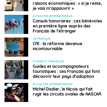
raisons économiques : « si je reste,
Si l’autonomie domine le quotidien, certaines crises
je vais m’appauvrir »
agissent comme de puissants révélateurs. «
Pendant le
ACTUALITÉS INTERNATIONALES
Covid, beaucoup de Français se sont soudain rendu
Consuls honoraires : ces bénévoles
compte qu’ils avaient besoin d’informations ou de relais
en première ligne auprès des
locaux
», raconte Thomas. Dans ces moments de
Français de l’étranger
rupture, le réseau consulaire retrouve une visibilité que
VIE PRATIQUE
la routine tend à effacer. Pour Emeline Foster, cette
CFE : la réforme devenue
représentation reste précieuse malgré la distance : «
incontournable
On a beaucoup de chance d’avoir ce système
»,
rappelle-t-elle, soulignant la rareté d’un tel dispositif de
ETUDIER ET TRAVAILLER
représentation directe à l’étranger.
Guides et accompagnateurs
touristiques : ces Français qui font
En Amérique du Nord, la difficulté reste de mobiliser une
découvrir leur pays d’adoption
communauté très hétérogène : étudiants, familles,
ACTUALITÉS INTERNATIONALES
entrepreneurs, ingénieurs ou retraités ne partagent
Michel Disdier, le Niçois qui fait
pas toujours les mêmes attentes. «
Ce n’est pas une
rugir les circuits ovales de NASCAR
communauté homogène
», souligne Lina à
Toronto
.
Derrière cette diversité, les conseillers consulaires