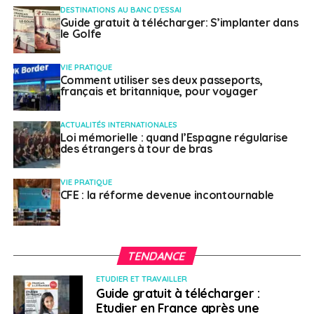
DESTINATIONS AU BANC D'ESSAI
Tour en yacht autour de Dubaï
Guide gratuit à télécharger: S’implanter dans
le Golfe
Les meilleures vues sur la mer
VIE PRATIQUE
Planifiez votre séjour à Dubaï avec votre famille ou vos
Comment utiliser ses deux passeports,
amis à la date de votre choix !
français et britannique, pour voyager
ACTUALITÉS INTERNATIONALES
Loi mémorielle : quand l’Espagne régularise
des étrangers à tour de bras
Réservez votre expérience FIFA avec Centaurus
Charter :
https://www.centauruscharter.com/
Pour plus d’informations, contactez-nous à :
VIE PRATIQUE
CFE : la réforme devenue incontournable
info@centauruscharter.com ou WhatsApp au
+971 56
727 7387
SUJETS ASSOCIÉS:
CENTAURUS CHARTER
DUBAÏ
TENDANCE
EMIRATS ARABES UNIS
LOCATION DE YACHTS ET DE BATEAUX
PARTENAIRES
ETUDIER ET TRAVAILLER
Guide gratuit à télécharger :
A SUIVRE
Etudier en France après une