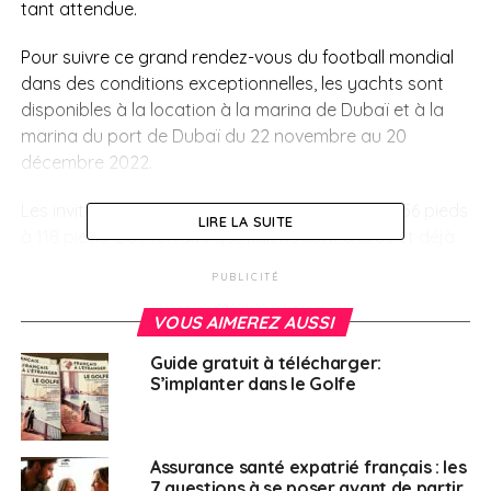
tant attendue.
Pour suivre ce grand rendez-vous du football mondial
dans des conditions exceptionnelles, les yachts sont
disponibles à la location à la marina de Dubaï et à la
marina du port de Dubaï du 22 novembre au 20
décembre 2022.
Les invités peuvent choisir entre des yachts de 56 pieds
LIRE LA SUITE
à 118 pieds. Des forfaits quotidiens sont d’ores et déjà
disponibles à partir de charters privés.
PUBLICITÉ
Si vous recherchez les meilleures conditions pour suivre
VOUS AIMEREZ AUSSI
cette Coupe du monde FIFA 2022 depuis Dubaï, en
Guide gratuit à télécharger:
assistant aux rencontres en direct tout en surplombant
S’implanter dans le Golfe
la mer d’Oman, vous pouvez louer un yacht dès
aujourd’hui. Dites-nous simplement le nombre d’invités
attendus à bord, décrivez-nous votre journée idéale, et
Assurance santé expatrié français : les
notre équipe vous proposera le yacht parfait !
7 questions à se poser avant de partir