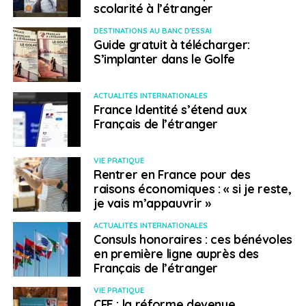
Assurer son intégration en Ontario avec le
scolarité à l’étranger
Conseil des Ecoles Catholiques du Centre-Est !
DESTINATIONS AU BANC D'ESSAI
NE RATEZ PAS
Guide gratuit à télécharger:
S’expatrier au Canada : le top 5 des villes où il
S’implanter dans le Golfe
fait bon vivre !
ACTUALITÉS INTERNATIONALES
France Identité s’étend aux
Français à l'étranger
Français de l’étranger
VIE PRATIQUE
Rentrer en France pour des
raisons économiques : « si je reste,
je vais m’appauvrir »
ACTUALITÉS INTERNATIONALES
Consuls honoraires : ces bénévoles
en première ligne auprès des
Français de l’étranger
VIE PRATIQUE
CFE : la réforme devenue