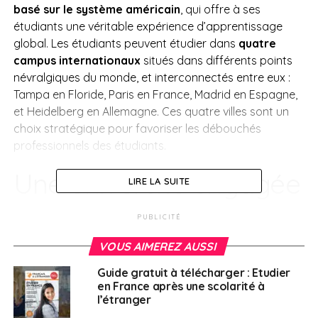
basé sur le système américain
, qui offre à ses
étudiants une véritable expérience d’apprentissage
global. Les étudiants peuvent étudier dans
quatre
campus internationaux
situés dans différents points
névralgiques du monde, et interconnectés entre eux :
Tampa en Floride, Paris en France, Madrid en Espagne,
et Heidelberg en Allemagne. Ces quatre villes sont un
choix stratégique pour favoriser les débouchés
professionnels des étudiants.
Une université engagée
LIRE LA SUITE
dans la qualité de
PUBLICITÉ
l’enseignement et la
VOUS AIMEREZ AUSSI
réussite globale de ses
Guide gratuit à télécharger : Etudier
en France après une scolarité à
l’étranger
étudiants