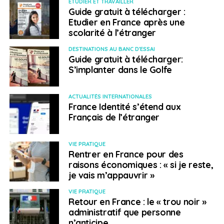
ETUDIER ET TRAVAILLER
étudiants de Schiller
d’apprendre en expérimentant
,
Guide gratuit à télécharger :
et ce dans des situations multiculturelles diverses, ce
Etudier en France après une
qui leur permet de développer un état d’esprit global,
scolarité à l’étranger
aujourd’hui nécessaire pour devenir un
diplômé aux
DESTINATIONS AU BANC D'ESSAI
compétences professionnelles globales
. En outre,
Guide gratuit à télécharger:
cette expérience favorise leur employabilité là où les
S’implanter dans le Golfe
opportunités les plus intéressantes se présentent. Les
quatre campus sont idéalement situés dans quatre
ACTUALITÉS INTERNATIONALES
villes qui, par leurs caractéristiques, présentent de
France Identité s’étend aux
nombreux débouchés professionnels.
Français de l’étranger
Sur la côte ouest de la Floride, aux États-Unis, se trouve
VIE PRATIQUE
le campus de
Tampa
: la ville regroupe plusieurs
Rentrer en France pour des
industries puissantes dans les secteurs du sport, des
raisons économiques : « si je reste,
affaires et de la culture et est reconnue comme un
je vais m’appauvrir »
centre clé de l’entrepreneuriat américain.
VIE PRATIQUE
Retour en France : le « trou noir »
ème
Le 2
campus se trouve dans la capitale française.
administratif que personne
Paris
, sixième économie mondiale, est l’une des plus
n’anticipe