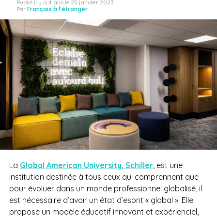
Publié
il y a 4 ans
le
25 janvier 2023
Par
Français à l'étranger
La
Global American University, Schiller
, est une
institution destinée à tous ceux qui comprennent que
pour évoluer dans un monde professionnel globalisé, il
est nécessaire d’avoir un état d’esprit « global ». Elle
propose un modèle éducatif innovant et expérienciel,