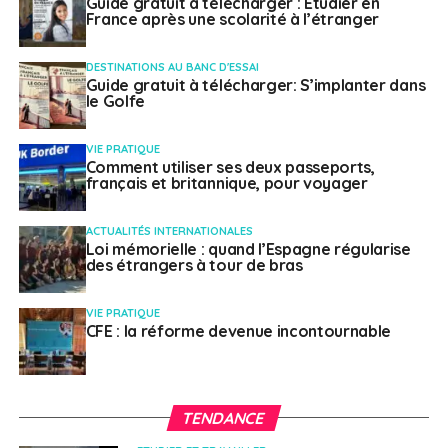
Guide gratuit à télécharger : Etudier en
anglais.
France après une scolarité à l’étranger
Les étudiants de la Global American University, Schiller,
DESTINATIONS AU BANC D'ESSAI
ont la possibilité de suivre des études sur le modèle
Guide gratuit à télécharger: S’implanter dans
le Golfe
américain tout en étant immergés dans la culture
européenne. Et vice-versa. Ainsi, ils peuvent opter pour
VIE PRATIQUE
l’obtention de doubles diplômes américains et
Comment utiliser ses deux passeports,
européens, en premier comme en deuxième cycle.
français et britannique, pour voyager
Une expérience globale
ACTUALITÉS INTERNATIONALES
Loi mémorielle : quand l’Espagne régularise
des étrangers à tour de bras
dans laquelle vous
apprenez en vivant
VIE PRATIQUE
CFE : la réforme devenue incontournable
dans 4 pays différents
Les quatre campus répartis dans le monde (États-Unis,
TENDANCE
Espagne, France et Allemagne) permettent aux