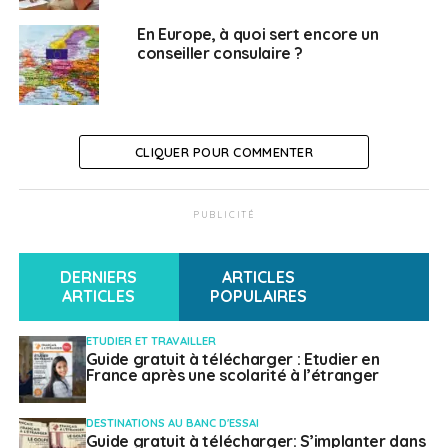
Pour participer, il suffit de répondre en ligne à un
En Europe, à quoi sert encore un
questionnaire disponible dans
toutes les langues
conseiller consulaire ?
officielles de l’Union européenne.
Lien vers la
consultation publique,
ici
SUJETS ASSOCIÉS:
APPRENTISSAGE
CLIQUER POUR COMMENTER
COMMISSION EUROPÉENNE
ÉTUDIER
EUROPE
FEATURED
UNION EUROPÉENNE
A SUIVRE
PUBLICITÉ
Sécurité dans le monde : gros plan sur les zones
de vigilance du 8 au 13 mars
DERNIERS
ARTICLES
NE RATEZ PAS
ARTICLES
POPULAIRES
Thomas Pesquet invité à la CCI France Etats-Unis
de Houston
ETUDIER ET TRAVAILLER
Guide gratuit à télécharger : Etudier en
France après une scolarité à l’étranger
Weena Truscelli
DESTINATIONS AU BANC D'ESSAI
Guide gratuit à télécharger: S’implanter dans