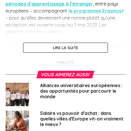
périodes d’apprentissage à l’étranger
, entre pays
européens – accompagnant
le programme Erasmus+
–
pour qu’elles deviennent une norme plutôt qu’une
exception, est ouverte jusqu’au 3 mai 2023. Les
objectifs sont les suivants :
répertorier les obstacles à la mobilité à des fins
LIRE LA SUITE
d’apprentissage;
fournir des orientations pour les surmonter;
PUBLICITÉ
promouvoir la mobilité à des fins
VOUS AIMEREZ AUSSI
d’apprentissage et identifier les incitations
Alliances universitaires européennes :
possibles;
des opportunités pour parcourir le
monde
rendre la mobilité à des fins d’apprentissage
plus inclusive sur le plan social et plus
respectueuse de l’environnement, et l’associer
Salaire vs pouvoir d’achat : dans
davantage aux possibilités d’apprentissage
quelles villes d’Europe vit-on vraiment
le mieux ?
numérique.