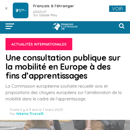
Français à l'étranger
✕
VOIR
GRATUIT
Sur Google Play
ACTUALITÉS INTERNATIONALES
Une consultation publique sur
la mobilité en Europe à des
fins d’apprentissages
La Commission européenne souhaite recueillir avis et
propositions des citoyens européens sur l’amélioration de la
mobilité dans le cadre de l’apprentissage.
Publié
il y a 3 ans
le
7 mars 2023
Par
Weena Truscelli