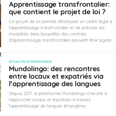
Apprentissage transfrontalier:
que contient le projet de loi ?
Ce projet de loi permet d'instaurer un cadre légal à
l’apprentissage transfrontalier et de préciser les
modalités dans lesquelles des contrats
d'apprentissage transfrontalier peuvent être signés.
ACTUALITÉS INTERNATIONALES
Mundolingo: des rencontres
entre locaux et expatriés via
l’apprentissage des langues
Depuis 2011, la plateforme Mundolingo cherche à
rapprocher locaux et expatriés à travers
l’apprentissage de langues étrangères.