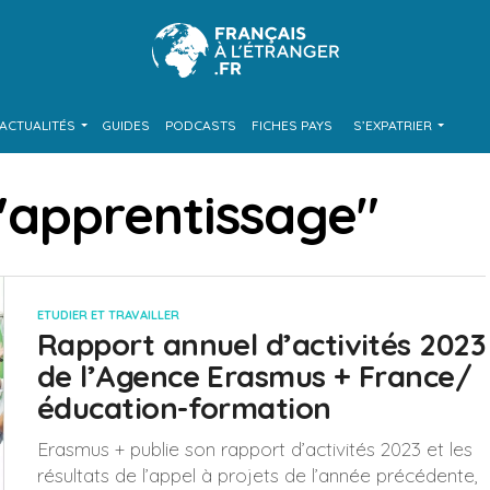
ACTUALITÉS
GUIDES
PODCASTS
FICHES PAYS
S’EXPATRIER
 "apprentissage"
ETUDIER ET TRAVAILLER
Rapport annuel d’activités 2023
de l’Agence Erasmus + France/
éducation-formation
Erasmus + publie son rapport d’activités 2023 et les
résultats de l’appel à projets de l’année précédente,