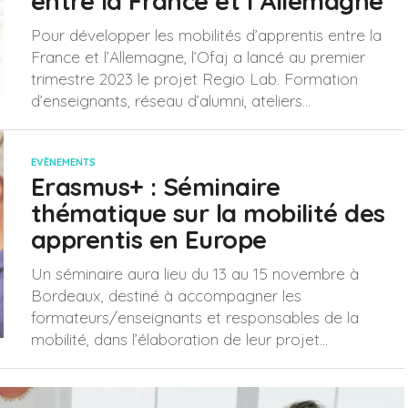
entre la France et l’Allemagne
Pour développer les mobilités d’apprentis entre la
France et l’Allemagne, l’Ofaj a lancé au premier
trimestre 2023 le projet Regio Lab. Formation
d’enseignants, réseau d’alumni, ateliers...
EVÈNEMENTS
Erasmus+ : Séminaire
thématique sur la mobilité des
apprentis en Europe
Un séminaire aura lieu du 13 au 15 novembre à
Bordeaux, destiné à accompagner les
formateurs/enseignants et responsables de la
mobilité, dans l’élaboration de leur projet...