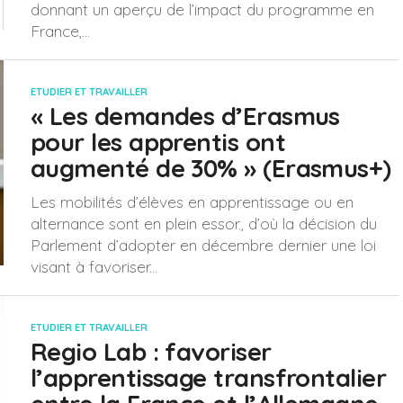
donnant un aperçu de l’impact du programme en
France,...
ETUDIER ET TRAVAILLER
« Les demandes d’Erasmus
pour les apprentis ont
augmenté de 30% » (Erasmus+)
Les mobilités d’élèves en apprentissage ou en
alternance sont en plein essor., d’où la décision du
Parlement d’adopter en décembre dernier une loi
visant à favoriser...
ETUDIER ET TRAVAILLER
Regio Lab : favoriser
l’apprentissage transfrontalier