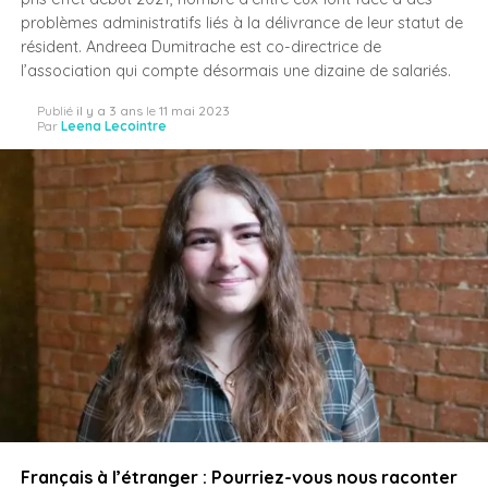
problèmes administratifs liés à la délivrance de leur statut de
résident. Andreea Dumitrache est co-directrice de
l’association qui compte désormais une dizaine de salariés.
Publié
il y a 3 ans
le
11 mai 2023
Par
Leena Lecointre
Français à l’étranger : Pourriez-vous nous raconter