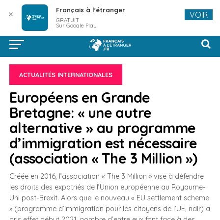
Français à l'étranger
✕
VOIR
GRATUIT
Sur Google Play
ACTUALITÉS INTERNATIONALES
Européens en Grande
Bretagne: « une autre
alternative » au programme
d’immigration est nécessaire
(association « The 3 Million »)
Créée en 2016, l’association « The 3 Million » vise à défendre
les droits des expatriés de l’Union européenne au Royaume-
Uni post-Brexit. Alors que le nouveau « EU settlement scheme
» (programme d’immigration pour les citoyens de l’UE, ndlr) a
pris effet début 2021, nombre d’entre eux font face à des