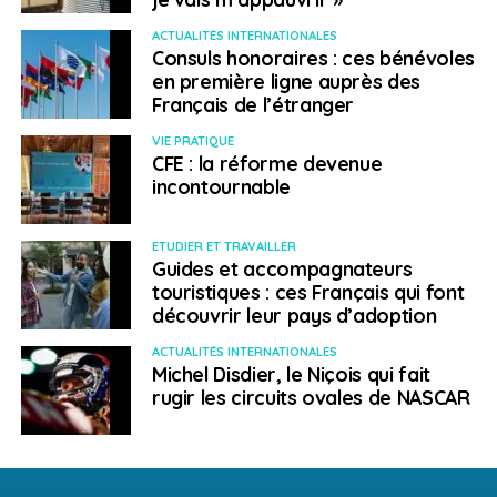
ACTUALITÉS INTERNATIONALES
Consuls honoraires : ces bénévoles
en première ligne auprès des
Français de l’étranger
VIE PRATIQUE
Victoria Tower Gardens, LONDON Les citoyens de l’UE qui vivent et
CFE : la réforme devenue
travaillent au Royaume-Uni participent à une campagne de lobbying
incontournable
pour protéger leurs droits post-Brexit. Cette campagne a été
organisée par UNISON, the3million et British in Europe.
ETUDIER ET TRAVAILLER
Guides et accompagnateurs
touristiques : ces Français qui font
Dans ce nouveau contexte, comment l’association
découvrir leur pays d’adoption
agit-elle pour aider les résidents étrangers au
ACTUALITÉS INTERNATIONALES
Royaume-Uni ?
Michel Disdier, le Niçois qui fait
rugir les circuits ovales de NASCAR
AD
: Nous avons organisé des campagnes de
communication, encouragé les gens à écrire au
parlement anglais pour leur faire part de leurs
difficultés et engager des débats avec le