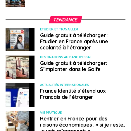
d’un logement, l’accès à des allocations, etc. Le
ministère fournit alors un code temporaire pour
accéder à ce statut. Notre association considère que
TENDANCE
ce nouveau système constitue une violation de
ETUDIER ET TRAVAILLER
l’accord de retrait
. Ce dernier stipule en effet que les
Guide gratuit à télécharger :
citoyens de l’UE doivent bénéficier d’un document,
Etudier en France après une
scolarité à l’étranger
physique ou numérique, attestant de leur statut. Or,
pour l’heure, les résidents n’ont pas la main sur leurs
DESTINATIONS AU BANC D'ESSAI
attestations et ne sont par ailleurs pas à l’abri des
Guide gratuit à télécharger:
failles techniques. Plusieurs citoyens européens en ont
S’implanter dans le Golfe
fait les frais.
ACTUALITÉS INTERNATIONALES
France Identité s’étend aux
Français de l’étranger
VIE PRATIQUE
Rentrer en France pour des
raisons économiques : « si je reste,
je vais m’appauvrir »