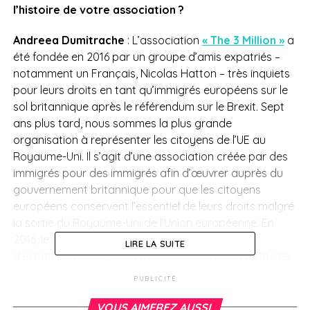
l’histoire de votre association ?
Andreea Dumitrache
: L’association
« The 3 Million »
a
été fondée en 2016 par un groupe d’amis expatriés –
notamment un Français, Nicolas Hatton – très inquiets
pour leurs droits en tant qu’immigrés européens sur le
sol britannique après le référendum sur le Brexit. Sept
ans plus tard, nous sommes la plus grande
organisation à représenter les citoyens de l’UE au
Royaume-Uni. Il s’agit d’une association créée par des
immigrés pour des immigrés afin d’œuvrer auprès du
gouvernement britannique pour que les citoyens
européens conservent l’essentiel de leurs droits malgré
la sortie du Royaume-Uni de l’Union européenne. En
2016, le gouvernement estimait la population
LIRE LA SUITE
d’expatriés européens à trois millions sur son territoire,
d’où notre nom. Selon le dernier recensement réalisé en
PUBLICITÉ
2021, ce chiffre atteindrait plutôt les 3,6 millions. Cela
reste une estimation, car beaucoup de gens ont quitté
VOUS AIMEREZ AUSSI