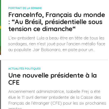
PORTRAIT DE LA SEMAINE
FranceInfo, Français du monde
: “Au Brésil, présidentielle sous
tension ce dimanche“
L’ex-président Lula a beau être en tête de tous les
sondages, rien n’est joué pour l’ancien métallo face
au populiste Jair Bolsonaro, en piste pour un...
ACTUALITÉS POLITIQUES
Une nouvelle présidente à la
CFE
Anciennement administratrice, Isabelle Frej a été
élue le 11 avril dernier présidente de la Caisse des
Français de l’étranger (CFE) pour les six prochaines
années.