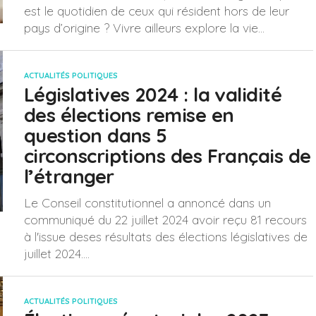
est le quotidien de ceux qui résident hors de leur
pays d’origine ? Vivre ailleurs explore la vie...
ACTUALITÉS POLITIQUES
Législatives 2024 : la validité
des élections remise en
question dans 5
circonscriptions des Français de
l’étranger
Le Conseil constitutionnel a annoncé dans un
communiqué du 22 juillet 2024 avoir reçu 81 recours
à l'issue deses résultats des élections législatives de
juillet 2024....
ACTUALITÉS POLITIQUES