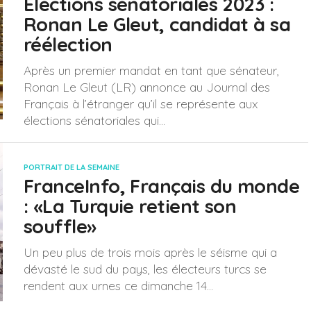
Élections sénatoriales 2023 :
Ronan Le Gleut, candidat à sa
réélection
Après un premier mandat en tant que sénateur,
Ronan Le Gleut (LR) annonce au Journal des
Français à l’étranger qu’il se représente aux
élections sénatoriales qui...
PORTRAIT DE LA SEMAINE
FranceInfo, Français du monde
: «La Turquie retient son
souffle»
Un peu plus de trois mois après le séisme qui a
dévasté le sud du pays, les électeurs turcs se
rendent aux urnes ce dimanche 14...