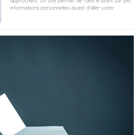
approchent. Un site permet de faire le point sur ses
informations personnelles avant d'aller voter.