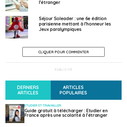
équipes d’
animation franco-allemandes
.
l’étranger
SUJETS ASSOCIÉS:
FEATURED
FRANCO-ALLEMAND
Séjour Soleader : une 6e édition
NUMÉRIQUE
OFAJ
PLATEFORME
parisienne mettant à l’honneur les
Jeux paralympiques
A SUIVRE
« La Noire », café et viennoiseries françaises au
pays du « dulce de leche »
CLIQUER POUR COMMENTER
NE RATEZ PAS
Le retour des trains de nuit en Europe
PUBLICITÉ
Weena Truscelli
DERNIERS
ARTICLES
ARTICLES
POPULAIRES
ETUDIER ET TRAVAILLER
Guide gratuit à télécharger : Etudier en
France après une scolarité à l’étranger