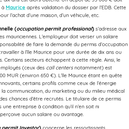
e à
Maurice
après validation du dossier par l’EDB. Cette
ur l’achat d’une maison, d’un véhicule, etc.
nelle (
occupation permit professional
)
s’adresse aux
es mauriciennes. L’employeur doit verser un salaire
esponsabilité de faire la demande du permis d’occupation
travailler à l’île Maurice pour une durée de dix ans ou
. Certains secteurs échappent à cette règle. Ainsi, le
 employés (ceux des
call centers
notamment) est
 000 MUR (environ 650 €). L’île Maurice étant en quête
innovants, certains profils comme ceux de l’énergie
e la communication, du marketing ou du milieu médical
es chances d’être recrutés. Le titulaire de ce permis
s une entreprise à condition qu’il n’en soit ni
n perçoive aucun salaire ou avantage.
 permit
Investor
)
concerne les ressortissants