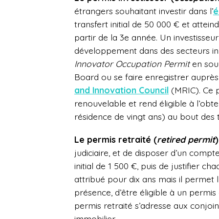
étrangers souhaitant investir dans l’
é
transfert initial de 50 000 € et attei
partir de la 3
e
année. Un investisseur
développement dans des secteurs i
Innovator Occupation Permit
en sou
Board ou se faire enregistrer auprès
and Innovation Council
(MRIC). Ce p
renouvelable et rend éligible à l’obt
résidence de vingt ans) au bout des 
Le permis retraité (
retired permit
judiciaire, et de disposer d’un comp
initial de 1 500 €, puis de justifier
attribué pour dix ans mais il permet l
présence, d’être éligible à un permi
permis retraité s’adresse aux conjoin
immobilier.