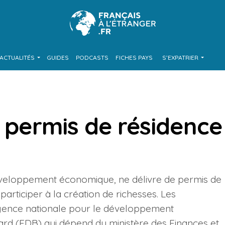
ACTUALITÉS
GUIDES
PODCASTS
FICHES PAYS
S’EXPATRIER
s permis de résidence
 développement économique, ne délivre de permis de
articiper à la création de richesses. Les
gence nationale pour le développement
d (EDB) qui dépend du ministère des Finances et