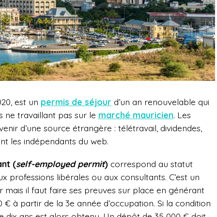
020, est un
permis de séjour
d’un an renouvelable qui
 ne travaillant pas sur le
marché mauricien
. Les
nir d’une source étrangère : télétravail, dividendes,
ent les indépendants du web.
nt (
self-employed permit
)
correspond au statut
x professions libérales ou aux consultants. C’est un
mais il faut faire ses preuves sur place en générant
 € à partir de la 3
e
année d’occupation. Si la condition
de dix ans est alors obtenu. Un dépôt de 35 000 € doit