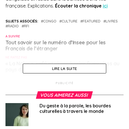
française. Explications.
Écouter la chronique
ici
SUJETS ASSOCIÉS:
CONGO
CULTURE
FEATURED
LIVRES
RADIO
RFI
A SUIVRE
Tout savoir sur le numéro d’Insee pour les
Français de l’étranger
NE RATEZ PAS
« La Noire », café et viennoiseries françaises au
pays du « dulce de leche »
LIRE LA SUITE
PUBLICITÉ
Français à l'étranger
VOUS AIMEREZ AUSSI
Du geste à la parole, les bourdes
culturelles à travers le monde