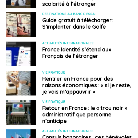
scolarité à l’étranger
sécurité la nuit ?
DESTINATIONS AU BANC D'ESSAI
NE RATEZ PAS
Guide gratuit à télécharger:
Sécurité dans le monde : gros plan sur les zones
S’implanter dans le Golfe
de vigilance du 14 au 19 juin
ACTUALITÉS INTERNATIONALES
Leena Lecointre
France Identité s’étend aux
Français de l’étranger
VIE PRATIQUE
Rentrer en France pour des
raisons économiques : « si je reste,
je vais m’appauvrir »
VIE PRATIQUE
Retour en France : le « trou noir »
administratif que personne
n’anticipe
ACTUALITÉS INTERNATIONALES
Consuls honoraires : ces bénévoles