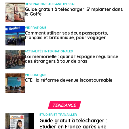
DESTINATIONS AU BANC D'ESSAI
Guide gratuit à télécharger: S’implanter dans
À l’international, c’est
Londres
qui arrive à la toute
le Golfe
première place
avec une note globale de 84,6. Elle se
situe dans le top 4 sur tous les critères d’évaluation
VIE PRATIQUE
mais se distingue particulièrement dans les catégories
Comment utiliser ses deux passeports,
français et britannique, pour voyager
« visiter » et « étudier ».
Sur ce second critère,
New York
s’assure la deuxième
ACTUALITÉS INTERNATIONALES
Loi mémorielle : quand l’Espagne régularise
place, tout comme dans les catégories « investir » et «
des étrangers à tour de bras
visiter ». Le cabinet de conseil précise néanmoins que la
ville américaine est considérée comme la moins
VIE PRATIQUE
abordable de toutes celles du classement: sur ce
CFE : la réforme devenue incontournable
critère, elle arrive à la dernière place (100e).
SUJETS ASSOCIÉS:
BRAND FINANCE
CLASSEMENT
TENDANCE
FEATURED
LONDRES
LYON
MARQUE
MARSEILLE
NEW YORK
PARIS
VILLE
ETUDIER ET TRAVAILLER
Guide gratuit à télécharger :
A SUIVRE
Etudier en France après une
Dans quels pays d’Europe se sent-on le plus en