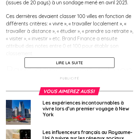
(issues de 20 pays) à un sondage mené en avril 2023.
Ces dernières devaient classer 100 villes en fonction de
différents critères: « vivre », « travailler localement », «
travailler à distance », « étudier », « prendre sa retraite »,
« visiter », « investir » etc. Brand Finance a ensuite
attribué des notes entre 0 et 100 pour établir son
classement.
LIRE LA SUITE
Paris dans le top 3, Lyon
et Marseille se
PUBLICITÉ
VOUS AIMEREZ AUSSI
talonnent
Les expériences incontournables à
vivre lors d’un premier voyage à New
En France, Paris obtient le meilleur score avec un
York
résultat de 79,7, se classant juste derrière Londres et
New-York. Cette bonne performance est notamment
Les influenceurs français au Royaume-
due à ses bonnes notes en matière de « culture et
Uni à suivre sur les réseaux sociaux