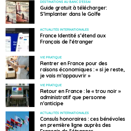
DESTINATIONS AU BANC D'ESSAI
Guide gratuit à télécharger:
Lucas Roxo – Chicago
S’implanter dans le Golfe
Gastronomie
ACTUALITÉS INTERNATIONALES
Corentin Poirier-Martinet – San Francisco
France Identité s’étend aux
Français de l’étranger
Littérature
VIE PRATIQUE
Julia Bourdet – Chicago & San Francisco
Rentrer en France pour des
raisons économiques : « si je reste,
Diaty Diallo – Atlanta, Chicago, Détroit, Memphis,
je vais m’appauvrir »
Miami, La Nouvelle-Orléans & New York City
VIE PRATIQUE
Pierre-Emmanuel Lyet – New York
Retour en France : le « trou noir »
administratif que personne
Céline Minard – Los Angeles
n’anticipe
Karim Oyarzabal – Houston
ACTUALITÉS INTERNATIONALES
Anne Pauly – Itinérance en suivant les
Consuls honoraires : ces bénévoles
Appalaches
en première ligne auprès des
Français de l’étranger