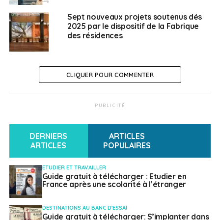
Découvrir les résidents
Sept nouveaux projets soutenus dés
2025 par le dispositif de la Fabrique
Villa Albertine de
des résidences
l’année 2024
CLIQUER POUR COMMENTER
Arts visuels
Younes Baba-Ali – New York
PUBLICITÉ
Louisa Babari – New York
Oliver Beer – New York
DERNIERS
ARTICLES
ARTICLES
POPULAIRES
Lune Diagne – New York
Assia Drame – Chicago
ETUDIER ET TRAVAILLER
Guide gratuit à télécharger : Etudier en
France après une scolarité à l’étranger
Aboubakar Fofana – Atlanta, Charleston, La
Nouvelle-Orléans, New York, St. Augustine &
Washington DC
DESTINATIONS AU BANC D'ESSAI
Guide gratuit à télécharger: S’implanter dans