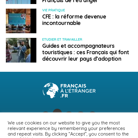
Marine Schneider – Bâton Rouge, Lafayette & La
Nouvelle-Orléans
VIE PRATIQUE
CFE : la réforme devenue
Métiers d’art et Design
incontournable
Joseph Arzoumanov-Dhedin – Boston
ETUDIER ET TRAVAILLER
Guides et accompagnateurs
Jean-Marc Bullet – New York
touristiques : ces Français qui font
découvrir leur pays d’adoption
Garance Maurer – San Francisco
Juliane Morel – New York
Céline Salomon – New York
Musée & Patrimoine
Miren Arzalluz – New York
Claire Houmard – Quinhagak, Alaska
We use cookies on our website to give you the most
Wambui Kamiru Collymore – Boston, Détroit &
relevant experience by remembering your preferences
NEWSLETTER
PUBLICITÉ
CONTACTS
MENTIONS LÉGALES
and repeat visits. By clicking “Accept”, you consent to the
Washington DC