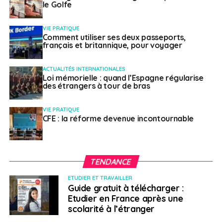
le Golfe
Geoffroy Mathieu – Atlanta
Arash Nassiri – Los Angeles
VIE PRATIQUE
Comment utiliser ses deux passeports,
Marie Sommer – Washington DC
français et britannique, pour voyager
Cinéma et Création numérique
ACTUALITÉS INTERNATIONALES
Loi mémorielle : quand l’Espagne régularise
Davy Chou – Chicago
des étrangers à tour de bras
Farah-Clémentine Dramani-Issifou – Boston &
VIE PRATIQUE
Cambridge
CFE : la réforme devenue incontournable
Guillaume Giovanetti & Çağla Zencirci –
Washington DC
Philippe Lacôte – New York
TENDANCE
Mathilde Lavenne – Austin, Corsicana, Houston &
ETUDIER ET TRAVAILLER
Marfa
Guide gratuit à télécharger :
Etudier en France après une
Johanna Makabi – Dallas, Lafayette & New York
scolarité à l’étranger
Jamal Ouazzani – Los Angeles