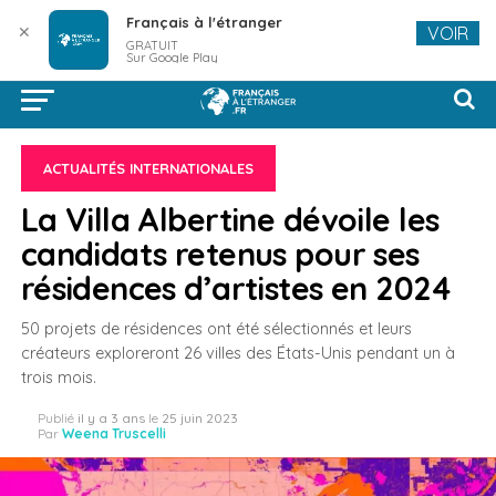
Français à l'étranger
✕
VOIR
GRATUIT
Sur Google Play
ACTUALITÉS INTERNATIONALES
La Villa Albertine dévoile les
candidats retenus pour ses
résidences d’artistes en 2024
50 projets de résidences ont été sélectionnés et leurs
créateurs exploreront 26 villes des États-Unis pendant un à
trois mois.
Publié
il y a 3 ans
le
25 juin 2023
Par
Weena Truscelli