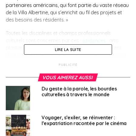
partenaires américains, qui font partie du vaste réseau
de la Villa Albertine, qui s’enrichit au fil des projets et
des besoins des résidents. »
Toutes les disciplines et champs professionnels
culturels sont concernés par ces
résidences
: arts
plastiques, arts visuels, architecture, design, métiers
LIRE LA SUITE
d’art, arts de la scène, arts de la rue, musique, cinéma,
séries, littérature, bande dessinée, sciences humaines
PUBLICITÉ
et sociales, musées, patrimoine, histoire de l’art,
expériences immersives (XR), jeu vidéo, podcast, arts
VOUS AIMEREZ AUSSI
culinaires, etc. Les projets pluridisciplinaires sont
Du geste à la parole, les bourdes
également acceptés.
culturelles à travers le monde
En 2023, 715
dossiers de candidatures
ont été reçus
et un comité d’expert a sélectionné 50 projets portés
Voyager, s’exiler, se réinventer :
par des artistes de quinze nationalités différentes,
l’expatriation racontée par le cinéma
couvrant de nombreuse disciplines.