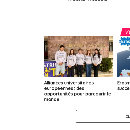
V
Alliances universitaires
Erasm
européennes : des
succè
opportunités pour parcourir le
monde
C