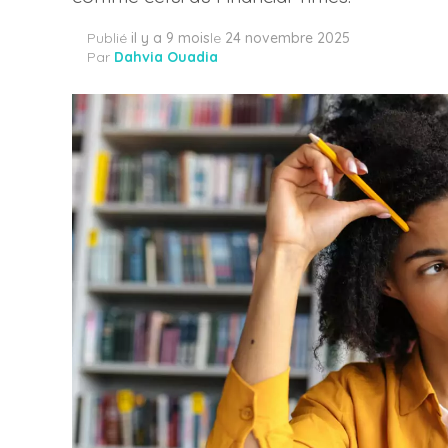
Publié
il y a 9 mois
le
24 novembre 2025
Par
Dahvia Ouadia