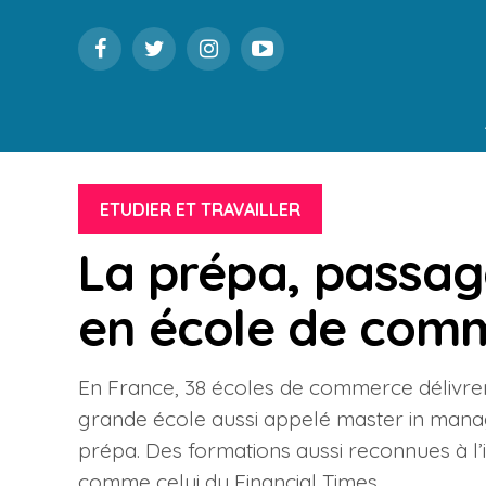
ETUDIER ET TRAVAILLER
La prépa, passag
en école de com
En France, 38 écoles de commerce délivr
grande école aussi appelé master in manag
prépa. Des formations aussi reconnues à l
comme celui du Financial Times.