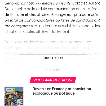
dénombrait 1 681 977 électeurs inscrits
», précise Aurore
Daux cheffe de la cellule communication au ministère
de l’Europe et des affaires étrangères, qui ajoute qu’«
un total de 532 candidatures ou listes de candidats ont
été enregistrés
». Mais derrière ces chiffres globaux, les
situations locales diffèrent fortement.
Dans les grandes circonscriptions, notamment en
Amérique du Nord ou en Europe, la compétition peut
être dense. À Montréal, Genève ou encore Londres, une
LIRE LA SUITE
dizaine de listes s’affronteront lors du prochain scrutin.
À l’inverse, dans des zones où la population est plus
réduite, notamment en Afrique ou en Asie centrale, les
PUBLICITÉ
candidatures sont plus rares, parfois limitées à une ou
VOUS AIMEREZ AUSSI
deux listes seulement. Difficultés à constituer une liste,
vivier limité ou éloignement géographique expliquent
Revenir en France par conviction
ces écarts.
écologique ou politique
Cette hétérogénéité se retrouve dans
la participation
,