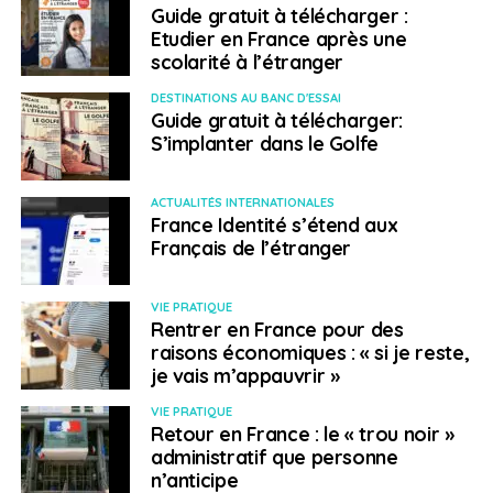
Guide gratuit à télécharger :
assumées.
Etudier en France après une
scolarité à l’étranger
Faute de données officielles, difficile d’en mesurer
précisément l’évolution, même si certaines structures
DESTINATIONS AU BANC D'ESSAI
Guide gratuit à télécharger:
transpartisanes comme l’Alliance Solidaire des Français
S’implanter dans le Golfe
de l’étranger (ASFE) revendiquent ce positionnement
hybride. «
Il y a des gens de gauche et de droite. C’est
une organisation de Français de l’étranger avant tout
»,
ACTUALITÉS INTERNATIONALES
France Identité s’étend aux
souligne Alaric Bourgoin. Résultat : plus que des
Français de l’étranger
étiquettes, ce sont souvent les profils, les réseaux et la
notoriété locale qui structurent le vote.
VIE PRATIQUE
Rentrer en France pour des
Des campagnes peu
raisons économiques : « si je reste,
je vais m’appauvrir »
coûteuses… mais très
VIE PRATIQUE
engageantes
Retour en France : le « trou noir »
administratif que personne
n’anticipe
À rebours des scrutins nationaux, les campagnes