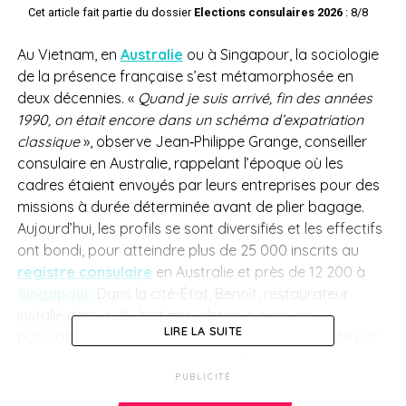
Cet article fait partie du dossier
Elections consulaires 2026
: 8/8
Au Vietnam, en
Australie
ou à Singapour, la sociologie
de la présence française s’est métamorphosée en
deux décennies. «
Quand je suis arrivé, fin des années
1990, on était encore dans un schéma d’expatriation
classique
», observe Jean‑Philippe Grange, conseiller
consulaire en Australie, rappelant l’époque où les
cadres étaient envoyés par leurs entreprises pour des
missions à durée déterminée avant de plier bagage.
Aujourd’hui, les profils se sont diversifiés et les effectifs
ont bondi, pour atteindre plus de 25 000 inscrits au
registre consulaire
en Australie et près de 12 200 à
Singapour
. Dans la cité-État, Benoît, restaurateur
installé depuis dix-huit ans, observe ainsi une
LIRE LA SUITE
population «
plus mouvante, plus éclatée
», portée par
une nouvelle vague de jeunes actifs internationaux qui
PUBLICITÉ
bousculent l’ancien entre-soi : «
Avant, tout le monde se
connaissait plus ou moins. Aujourd’hui, les gens restent