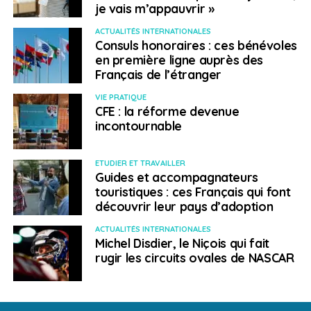
profils plus fragiles, éloignés du numérique. Au
Vietnam
,
je vais m’appauvrir »
dans les hauts plateaux du centre du pays, Nicolas
ACTUALITÉS INTERNATIONALES
Leymonerie constate que l’éloignement des grands
Consuls honoraires : ces bénévoles
pôles francophones peut devenir critique : «
Il y a des
en première ligne auprès des
retraités très âgés qui vivent parfois complètement en
Français de l’étranger
dehors des réseaux.
» Pour ces publics, les questions
VIE PRATIQUE
fiscales, l’envoi des certificats de vie ou les simples
CFE : la réforme devenue
démarches quotidiennes se transforment rapidement
incontournable
en barrières infranchissables sans un relais humain.
ETUDIER ET TRAVAILLER
Une communauté
Guides et accompagnateurs
touristiques : ces Français qui font
moins centralisée mais
découvrir leur pays d’adoption
toujours attachée au
ACTUALITÉS INTERNATIONALES
Michel Disdier, le Niçois qui fait
rugir les circuits ovales de NASCAR
lien humain
Pour pallier ce morcellement géographique, les