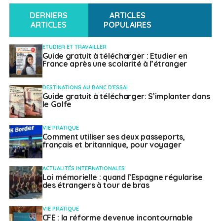
Minh-Ville : «
Il y a plein de petites communautés
dispersées dans différentes villes
», explique-t-il,
DERNIERS
ARTICLES
constatant que beaucoup de compatriotes privilégient
ARTICLES
POPULAIRES
l’intégration locale plutôt que les regroupements
patriotiques traditionnels.
ETUDIER ET TRAVAILLER
Guide gratuit à télécharger : Etudier en
France après une scolarité à l’étranger
Des besoins
DESTINATIONS AU BANC D'ESSAI
d’accompagnement qui
Guide gratuit à télécharger: S’implanter dans
le Golfe
évoluent avec les
VIE PRATIQUE
nouvelles mobilités
Comment utiliser ses deux passeports,
français et britannique, pour voyager
Cette transition vers des parcours individuels fait
ACTUALITÉS INTERNATIONALES
émerger des vulnérabilités inédites que les institutions
Loi mémorielle : quand l’Espagne régularise
des étrangers à tour de bras
peinent parfois à capter. Arrivée à Melbourne en
Visa
Vacances‑Travail
, Lucie, 27 ans, reconnaît qu’elle
VIE PRATIQUE
ignorait tout de l’existence des conseillers consulaires
CFE : la réforme devenue incontournable