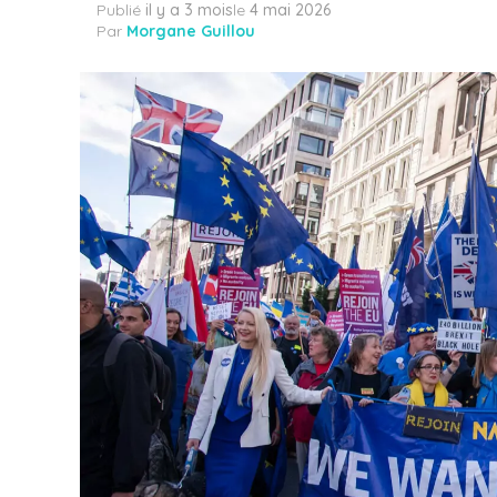
Publié
il y a 3 mois
le
4 mai 2026
Par
Morgane Guillou