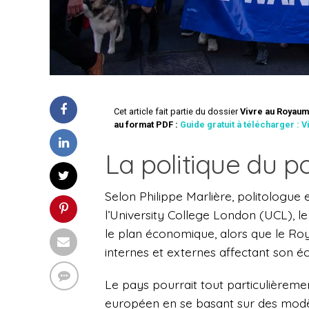
Cet article fait partie du dossier
Vivre au Royaume
au format PDF :
Guide gratuit à télécharger : 
La politique du po
Selon Philippe Marlière, politologue
l’University College London (UCL), l
le plan économique, alors que le Ro
internes et externes affectant son éc
Le pays pourrait tout particulièreme
européen en se basant sur des modè