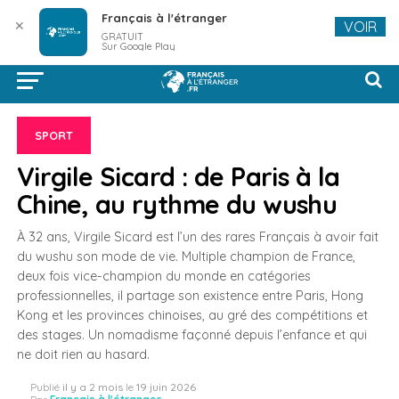
Français à l'étranger
✕
VOIR
GRATUIT
Sur Google Play
SPORT
Virgile Sicard : de Paris à la
Chine, au rythme du wushu
À 32 ans, Virgile Sicard est l’un des rares Français à avoir fait
du wushu son mode de vie. Multiple champion de France,
deux fois vice-champion du monde en catégories
professionnelles, il partage son existence entre Paris, Hong
Kong et les provinces chinoises, au gré des compétitions et
des stages. Un nomadisme façonné depuis l’enfance et qui
ne doit rien au hasard.
Publié
il y a 2 mois
le
19 juin 2026