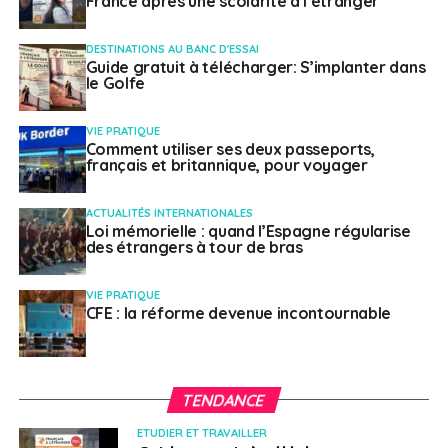
France après une scolarité à l’étranger
organisation taillée sur mesure : là où il s’entraîne, il
peut travailler. Nanjing, Shenzhen, Paris, la gestion se
DESTINATIONS AU BANC D'ESSAI
fait en grande partie à distance.
Guide gratuit à télécharger: S’implanter dans
le Golfe
VIE PRATIQUE
Comment utiliser ses deux passeports,
français et britannique, pour voyager
ACTUALITÉS INTERNATIONALES
Loi mémorielle : quand l’Espagne régularise
des étrangers à tour de bras
VIE PRATIQUE
CFE : la réforme devenue incontournable
TENDANCE
ETUDIER ET TRAVAILLER