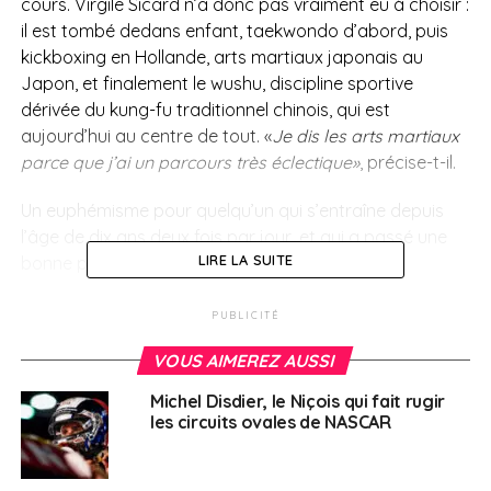
cours. Virgile Sicard n’a donc pas vraiment eu à choisir :
il est tombé dedans enfant, taekwondo d’abord, puis
kickboxing en Hollande, arts martiaux japonais au
Japon, et finalement le wushu, discipline sportive
dérivée du kung-fu traditionnel chinois, qui est
aujourd’hui au centre de tout.
«
Je dis les arts martiaux
parce que j’ai un parcours très éclectique»
, précise-t-il.
Un euphémisme pour quelqu’un qui s’entraîne depuis
l’âge de dix ans deux fois par jour, et qui a passé une
LIRE LA SUITE
bonne partie de sa vie en Asie.
Un quotidien de haut
PUBLICITÉ
niveau
VOUS AIMEREZ AUSSI
Michel Disdier, le Niçois qui fait rugir
Le rythme n’a rien d’ordinaire. Deux séances par jour en
les circuits ovales de NASCAR
France, trois en Chine lors des stages d’été. Sept jours
sur sept, avec un coach assigné en permanence.