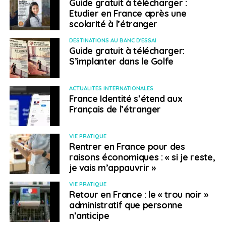
Guide gratuit à télécharger :
View this post on Instagram
Etudier en France après une
scolarité à l’étranger
DESTINATIONS AU BANC D'ESSAI
Guide gratuit à télécharger:
S’implanter dans le Golfe
ACTUALITÉS INTERNATIONALES
France Identité s’étend aux
Français de l’étranger
VIE PRATIQUE
Rentrer en France pour des
raisons économiques : « si je reste,
A post shared by LongHui Intl.Wushu Academy® (@longhui_wushu)
je vais m’appauvrir »
VIE PRATIQUE
La Chine comme terrain
Retour en France : le « trou noir »
administratif que personne
d’adoption
n’anticipe