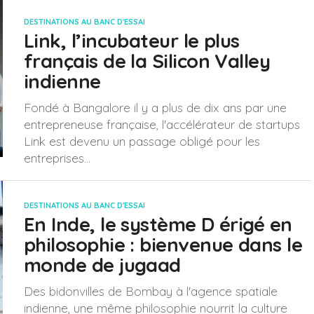
DESTINATIONS AU BANC D'ESSAI
Link, l’incubateur le plus
français de la Silicon Valley
indienne
Fondé à Bangalore il y a plus de dix ans par une
entrepreneuse française, l'accélérateur de startups
Link est devenu un passage obligé pour les
entreprises...
DESTINATIONS AU BANC D'ESSAI
En Inde, le système D érigé en
philosophie : bienvenue dans le
monde de jugaad
Des bidonvilles de Bombay à l'agence spatiale
indienne, une même philosophie nourrit la culture