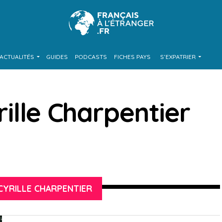
ACTUALITÉS
GUIDES
PODCASTS
FICHES PAYS
S’EXPATRIER
rille Charpentier
CYRILLE CHARPENTIER