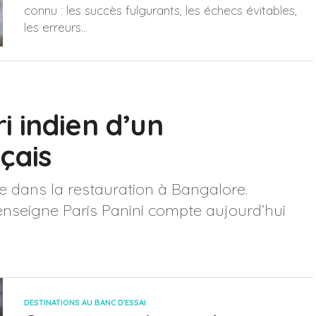
connu : les succès fulgurants, les échecs évitables,
les erreurs...
ri indien d’un
çais
e dans la restauration à Bangalore.
on enseigne Paris Panini compte aujourd’hui
DESTINATIONS AU BANC D'ESSAI