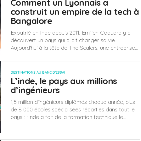
Comment un Lyonnais a
construit un empire de la tech à
Bangalore
Expatrié en Inde depuis 2011, Emilien Coquard y a
découvert un pays qui allait changer sa vie.
Aujourd'hui à la tête de The Scalers, une entreprise...
DESTINATIONS AU BANC D'ESSAI
L’inde, le pays aux millions
d’ingénieurs
1,5 million d'ingénieurs diplômés chaque année, plus
de 8 000 écoles spécialisées réparties dans tout le
pays : l'Inde a fait de la formation technique le...