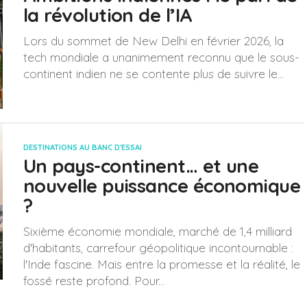
la révolution de l’IA
Lors du sommet de New Delhi en février 2026, la
tech mondiale a unanimement reconnu que le sous-
continent indien ne se contente plus de suivre le...
DESTINATIONS AU BANC D'ESSAI
Un pays-continent… et une
nouvelle puissance économique
?
Sixième économie mondiale, marché de 1,4 milliard
d'habitants, carrefour géopolitique incontournable :
l'Inde fascine. Mais entre la promesse et la réalité, le
fossé reste profond. Pour...