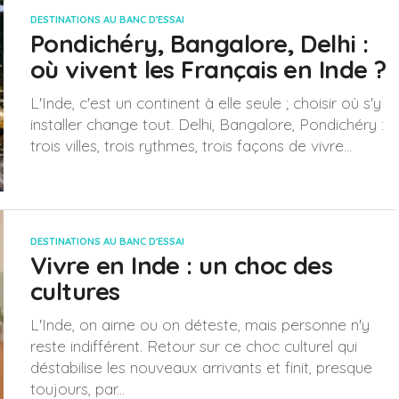
DESTINATIONS AU BANC D'ESSAI
Pondichéry, Bangalore, Delhi :
où vivent les Français en Inde ?
L'Inde, c'est un continent à elle seule ; choisir où s'y
installer change tout. Delhi, Bangalore, Pondichéry :
trois villes, trois rythmes, trois façons de vivre...
DESTINATIONS AU BANC D'ESSAI
Vivre en Inde : un choc des
cultures
L'Inde, on aime ou on déteste, mais personne n'y
reste indifférent. Retour sur ce choc culturel qui
déstabilise les nouveaux arrivants et finit, presque
toujours, par...