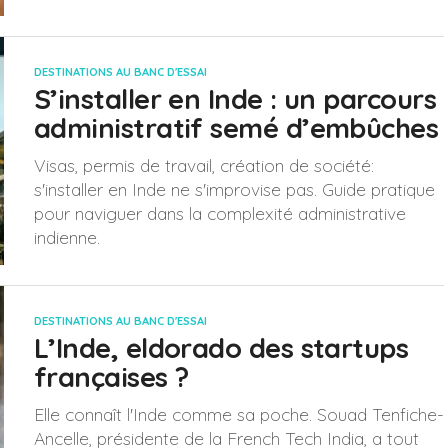
DESTINATIONS AU BANC D'ESSAI
S’installer en Inde : un parcours
administratif semé d’embûches
Visas, permis de travail, création de société:
s'installer en Inde ne s'improvise pas. Guide pratique
pour naviguer dans la complexité administrative
indienne.
DESTINATIONS AU BANC D'ESSAI
L’Inde, eldorado des startups
françaises ?
Elle connaît l'Inde comme sa poche. Souad Tenfiche-
Ancelle, présidente de la French Tech India, a tout