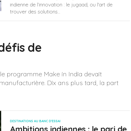
indienne de l’innovation : le jugaad, ou l'art de
trouver des solutions...
 défis de
 le programme Make in India devait
anufacturière. Dix ans plus tard, la part
DESTINATIONS AU BANC D'ESSAI
Ambitions indiennes : le pari de