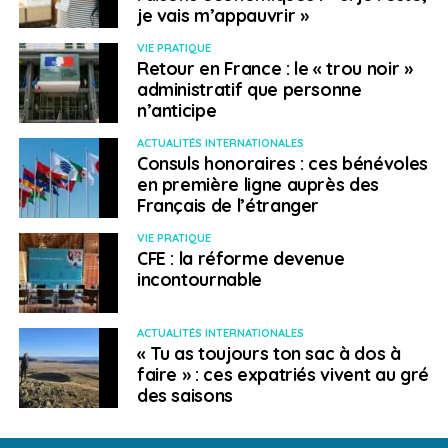
quant à lui, de connaître les offres d’emploi proposées
je vais m’appauvrir »
dans les différentes municipalités et offre également
VIE PRATIQUE
des services en français à tous les citoyens
Retour en France : le « trou noir »
francophones.
administratif que personne
n’anticipe
Exp
érience Globale Ontario
aide à obtenir la
ACTUALITÉS INTERNATIONALES
reconnaissance des compétences et expériences
Consuls honoraires : ces bénévoles
acquises à l’étranger. Le service peut également
en première ligne auprès des
accompagner dans les démarches de recherche
Français de l’étranger
d’emploi en Ontario.
VIE PRATIQUE
CFE : la réforme devenue
GOJobs
est, quant à lui, un moteur de recherche mis en
incontournable
place par le gouvernement provincial afin de trouver un
emploi ou un stage dans la fonction publique en
ACTUALITÉS INTERNATIONALES
Ontario.
« Tu as toujours ton sac à dos à
faire » : ces expatriés vivent au gré
Guichet-Emplois
et
Etablissement.org
sont
des saisons
également deux plateformes recensant les dernières
offres d’emploi et de stage dans la province. Les