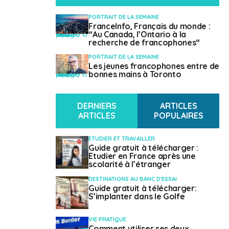
Si un permis de travail en cours de validité est
PORTRAIT DE LA SEMAINE
obligatoire pour travailler au Canada, certains emplois
FranceInfo, Français du monde :
" class="attachment-mvp-small-thumb size-mvp-small-thumb wp-post-image" alt="" />
“Au Canada, l’Ontario à la
temporaires en sont dispensés. Pour le stage
recherche de francophones“
notamment, un simple permis de travail temporaire est
PORTRAIT DE LA SEMAINE
à faire auprès du service des visas de l’
ambassade du
Les jeunes francophones entre de
" class="attachment-mvp-small-thumb size-mvp-small-thumb wp-post-image" alt="" />
bonnes mains à Toronto
Canada
en France
.
En cas de résidence permanente, les expatriés ont les
DERNIERS
ARTICLES
mêmes droits que les citoyens canadiens, hormis le
ARTICLES
POPULAIRES
droit de vote. La demande de résidence permanente se
fait auprès d’un
bureau des visas
, en dehors du
ETUDIER ET TRAVAILLER
territoire canadien.
Guide gratuit à télécharger :
Etudier en France après une
scolarité à l’étranger
DESTINATIONS AU BANC D'ESSAI
Guide gratuit à télécharger:
Travailler
S’implanter dans le Golfe
VIE PRATIQUE
Comment utiliser ses deux