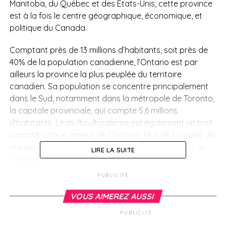
Manitoba, du Québec et des États-Unis, cette province
est à la fois le centre géographique, économique, et
politique du Canada.
Comptant près de 13 millions d’habitants, soit près de
40% de la population canadienne, l’Ontario est par
ailleurs la province la plus peuplée du territoire
canadien. Sa population se concentre principalement
dans le Sud, notamment dans la métropole de Toronto,
la capitale provinciale, qui compte 5,6 millions
d’habitants. Le multiculturalisme est également un trait
caractéristique majeur de l’Ontario. Plus de la moitié de
la population de Toronto notamment est née hors du
LIRE LA SUITE
Canada.
PUBLICITÉ
La communauté francophone, quant à elle,
majoritairement installée à Toronto et à Ottawa, la
VOUS AIMEREZ AUSSI
capitale fédérale, représente moins de 5% de la
PUBLICITÉ
population de l’Ontario. Avec plus de 580 000