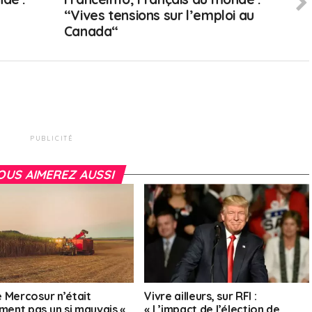
“Vives tensions sur l’emploi au
Canada“
PUBLICITÉ
OUS AIMEREZ AUSSI
le Mercosur n’était
Vivre ailleurs, sur RFI :
ement pas un si mauvais «
« L’impact de l’élection de