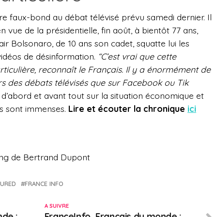
re faux-bond au débat télévisé prévu samedi dernier. Il
 vue de la présidentielle, fin août, à bientôt 77 ans,
Jair Bolsonaro, de 10 ans son cadet, squatte lui les
idéos de désinformation.
“C’est vrai que cette
culière, reconnaît le Français. Il y a énormément de
ors des débats télévisés que sur Facebook ou Tik
d’abord et avant tout sur la situation économique et
tés sont immenses.
Lire et écouter la chronique
ici
ting de Bertrand Dupont
TURED
FRANCE INFO
A SUIVRE
nde :
FranceInfo, Français du monde :