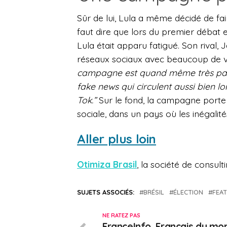
Sûr de lui, Lula a même décidé de fai
faut dire que lors du premier débat en
Lula était apparu fatigué. Son rival, 
réseaux sociaux avec beaucoup de v
campagne est quand même très parti
fake news qui circulent aussi bien l
Tok.”
Sur le fond, la campagne porte 
sociale, dans un pays où les inégali
Aller plus loin
Otimiza Brasil
, la société de consul
SUJETS ASSOCIÉS:
BRÉSIL
ÉLECTION
FEA
NE RATEZ PAS
FranceInfo, Français du mo