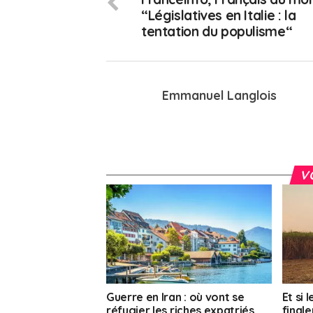
“Législatives en Italie : la
tentation du populisme“
Emmanuel Langlois
V
Guerre en Iran : où vont se
Et si 
réfugier les riches expatriés
final