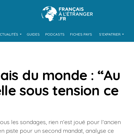
CTUALITÉS
GUIDES
PODCASTS
FICHES PAYS
S’EXPATRIER
çais du monde : “Au
elle sous tension ce
tous les sondages, rien n’est joué pour l’ancien
 en piste pour un second mandat, analyse ce