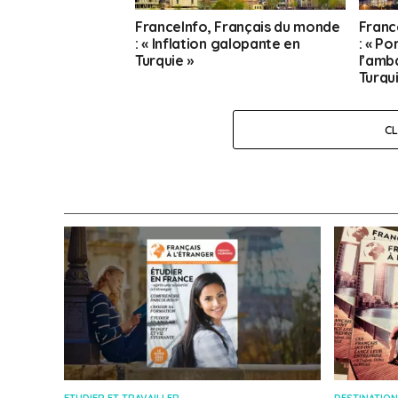
FranceInfo, Français du monde
Franc
: « Inflation galopante en
: « P
Turquie »
l’amb
Turqu
patri
C