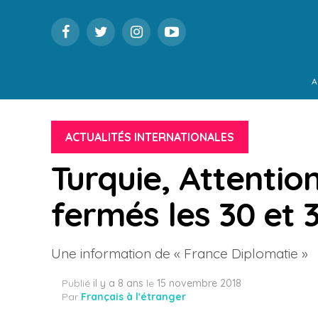
A
ACTUALITÉS INTERNATIONALES
Turquie, Attentio
fermés les 30 et
Une information de « France Diplomatie »
Publié
il y a 8 ans
le
15 novembre 2018
Par
Français à l'étranger