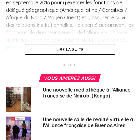
en septembre 2016 pour y exercer les fonctions de
délégué géographique (Amérique latine / Caraïbes /
Afrique du Nord / Moyen Orient) et y assurer le suivi
des relations institutionnelles. Il a exercé auparavant les
fonctions de directeur général de l’Alliance Française
de Mexico et de délégué général de la Fondation pour
le
Mexique
.
LIRE LA SUITE
Après une formation en économie et en gestion des
PUBLICITÉ
institutions culturelles, Marc Cerdan s’est engagé dans
le réseau culturel français, au Centre culturel français
VOUS AIMEREZ AUSSI
de Damas en Syrie puis au Centre culturel français
Une nouvelle médiathèque à l’Alliance
d’Oslo en
Norvège
où il a occupé les fonctions de
française de Nairobi (Kenya)
Secrétaire général. Il a ensuite rejoint la France pour y
diriger une institution culturelle partenaire des
collectivités locales et du ministère de la Culture.
Une nouvelle salle de réalité virtuelle à
l’Alliance française de Buenos Aires
Il a acquis une longue pratique de la gestion
associative et des enjeux du développement culturel et