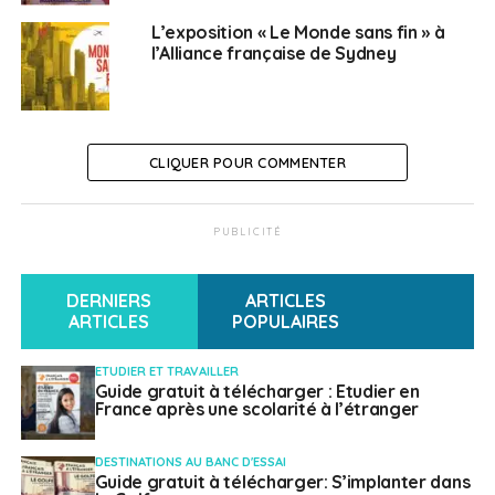
éducatif dans un contexte mêlant les cadres publics et
L’exposition « Le Monde sans fin » à
privés, institutionnels et associatifs. Son élection au
l’Alliance française de Sydney
Conseil économique et social de la Région Nord-Pas-
de-Calais où il a siégé pendant 6 ans témoigne de la
reconnaissance de son action par ses pairs, les
acteurs culturels de cette région qu’il a eu la charge de
CLIQUER POUR COMMENTER
représenter.“
SUJETS ASSOCIÉS:
ALLIANCE FRANÇAISE
PUBLICITÉ
A SUIVRE
Problème de traitement des dossiers
DERNIERS
ARTICLES
d’immigration au Québec
ARTICLES
POPULAIRES
NE RATEZ PAS
CCI France International : Trophées 2019
ETUDIER ET TRAVAILLER
Guide gratuit à télécharger : Etudier en
France après une scolarité à l’étranger
Français à l'étranger
DESTINATIONS AU BANC D'ESSAI
Guide gratuit à télécharger: S’implanter dans