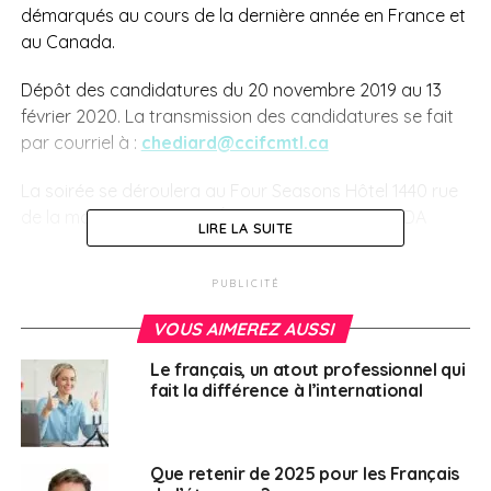
démarqués au cours de la dernière année en France et
au Canada.
Dépôt des candidatures du 20 novembre 2019 au 13
février 2020. La transmission des candidatures se fait
par courriel à :
chediard@ccifcmtl.ca
La soirée se déroulera au Four Seasons Hôtel
1440 rue
de la montagne, MONTRÉAL, QC H3G 1Z5, CANADA
LIRE LA SUITE
Tous savoir sur les catégories d’entreprises et le
PUBLICITÉ
programme de la soirée
VOUS AIMEREZ AUSSI
SUJETS ASSOCIÉS:
CCI
Le français, un atout professionnel qui
fait la différence à l’international
A SUIVRE
Canada : 433 000 postes à pourvoir fin 2019
NE RATEZ PAS
Cci Paris Ile-de-France : Mission de prospection
Que retenir de 2025 pour les Français