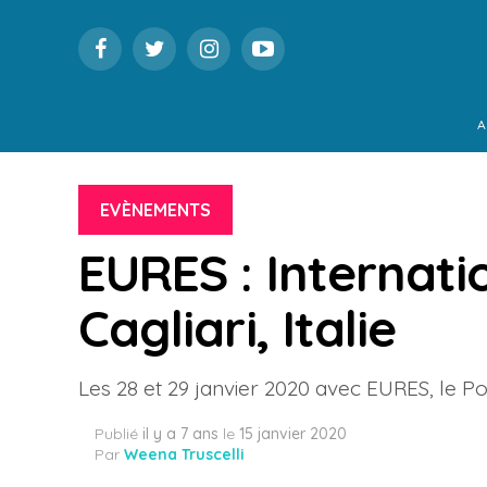
A
EVÈNEMENTS
EURES : Internati
Cagliari, Italie
Les 28 et 29 janvier 2020 avec EURES, le Po
Publié
il y a 7 ans
le
15 janvier 2020
Par
Weena Truscelli