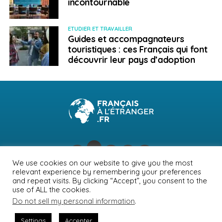
incontournable
ETUDIER ET TRAVAILLER
Guides et accompagnateurs
touristiques : ces Français qui font
découvrir leur pays d’adoption
We use cookies on our website to give you the most
relevant experience by remembering your preferences
NEWSLETTER
PUBLICITÉ
CONTACTS
MENTIONS LÉGALES
and repeat visits. By clicking “Accept”, you consent to the
use of ALL the cookies.
POLITIQUE DE CONFIDENTIALITÉ
Do not sell my personal information
.
Settings
Accepter