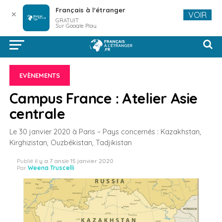
Français à l'étranger
✕
VOIR
GRATUIT
Sur Google Play
EVÈNEMENTS
Campus France : Atelier Asie
centrale
Le 30 janvier 2020 à Paris – Pays concernés : Kazakhstan,
Kirghizistan, Ouzbékistan, Tadjikistan
Publié
il y a 7 ans
le
15 janvier 2020
Par
Weena Truscelli