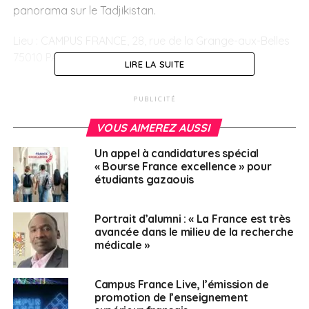
panorama sur le Tadjikistan.
Lieu :
CAMPUS FRANCE, 28, rue de la Grange-aux-Belles
75010 PARIS
LIRE LA SUITE
Les inscriptions sont ouvertes jusqu’au 23 janvier 2020.
PUBLICITÉ
La participation à cette manifestation est gratuite.
VOUS AIMEREZ AUSSI
En savoir plus et s’inscrire
Un appel à candidatures spécial
« Bourse France excellence » pour
SUJETS ASSOCIÉS:
CAMPUS FRANCE
étudiants gazaouis
A SUIVRE
EURES accompagne le 25 mars les chercheurs
Portrait d’alumni : « La France est très
d’emploi en Allemagne
avancée dans le milieu de la recherche
médicale »
NE RATEZ PAS
EURES : International job meeting à Cagliari, Italie
Campus France Live, l’émission de
promotion de l’enseignement