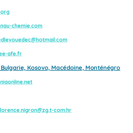
.org
onau-chemie.com
edlevouedec@hotmail.com
ee-afe.fr
, Bulgarie, Kosovo, Macédoine, Monténégro
niaonline.net
florence.nigron@zg.t-com.hr