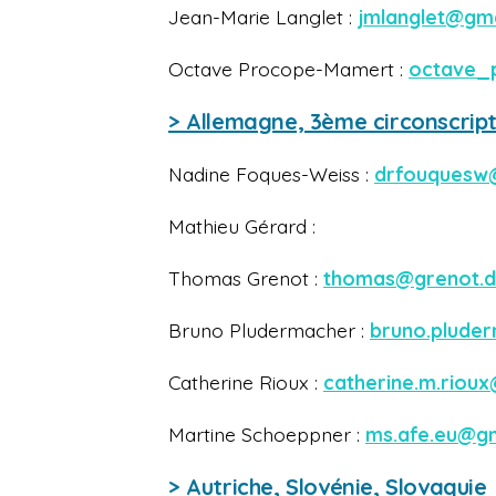
Jean-Marie Langlet :
jmlanglet@gm
Octave Procope-Mamert :
octave_
> Allemagne, 3ème circonscript
Nadine Foques-Weiss :
drfouquesw
Mathieu Gérard :
Thomas Grenot :
thomas@grenot.
Bruno Pludermacher :
bruno.plude
Catherine Rioux :
catherine.m.riou
Martine Schoeppner :
ms.afe.eu@g
> Autriche, Slovénie, Slovaquie