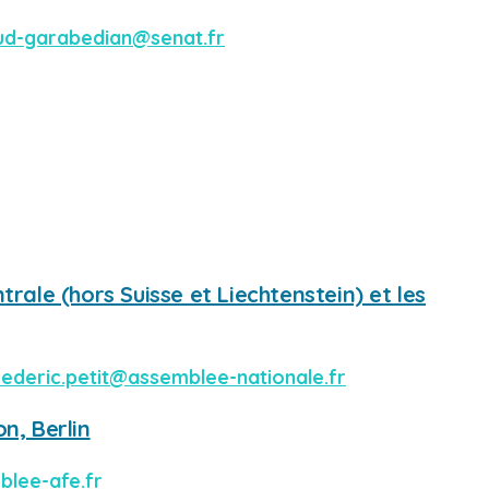
ud-garabedian@senat.fr
trale (hors Suisse et Liechtenstein) et les
rederic.petit@assemblee-nationale.fr
n, Berlin
blee-afe.fr