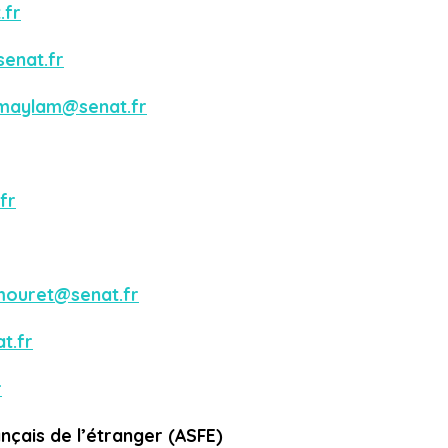
.fr
senat.fr
-maylam@senat.fr
fr
mouret@senat.fr
t.fr
r
ançais de l’étranger (ASFE)