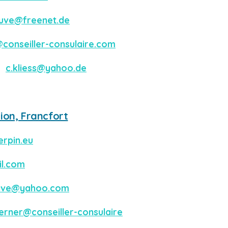
uve@freenet.de
ri@conseiller-consulaire.com
:
c.kliess@yahoo.de
ion, Francfort
rpin.eu
il.com
cave@yahoo.com
erner@conseiller-consulaire