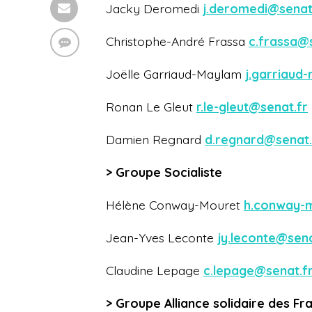
Jacky Deromedi
j.deromedi@senat
Christophe-André Frassa
c.frassa@
Joëlle Garriaud-Maylam
j.garriaud
Ronan Le Gleut
r.le-gleut@senat.fr
Damien Regnard
d.regnard@senat.
> Groupe Socialiste
Hélène Conway-Mouret
h.conway-
Jean-Yves Leconte
jy.leconte@sena
Claudine Lepage
c.lepage@senat.f
> Groupe Alliance solidaire des Fr