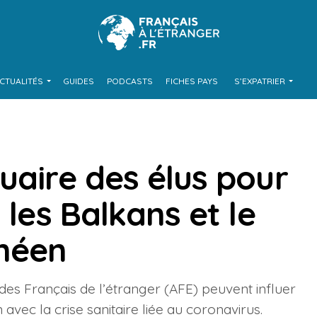
CTUALITÉS
GUIDES
PODCASTS
FICHES PAYS
S’EXPATRIER
uaire des élus pour
 les Balkans et le
anéen
des Français de l’étranger (AFE) peuvent influer
vec la crise sanitaire liée au coronavirus.