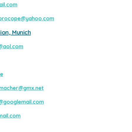
ail.com
procope@yahoo.com
ion, Munich
@aol.com
de
rmacher@gmx.net
x@googlemail.com
mail.com