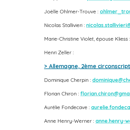
Joëlle Ohlmer-Trouve :
ohlmer_tro
Nicolas Stallivieri :
nicolas.stallivie
Marie-Christine Violet, épouse Kliess 
Henri Zeller :
> Allemagne, 2ème circonscript
Dominique Cherpin :
dominique@che
Florian Chiron :
florian.chiron@gma
Aurélie Fondecave :
aurelie.fonde
Anne Henry-Werner :
anne.henry-w