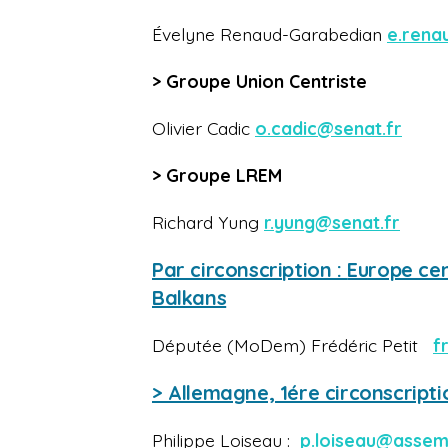
Évelyne Renaud-Garabedian
e.rena
> Groupe Union Centriste
Olivier Cadic
o.cadic@senat.fr
> Groupe LREM
Richard Yung
r.yung@senat.fr
Par circonscription :
Europe cen
Balkans
Députée (MoDem)
Frédéric Petit
f
> Allemagne, 1ére circonscriptio
Philippe Loiseau :
p.loiseau@assem