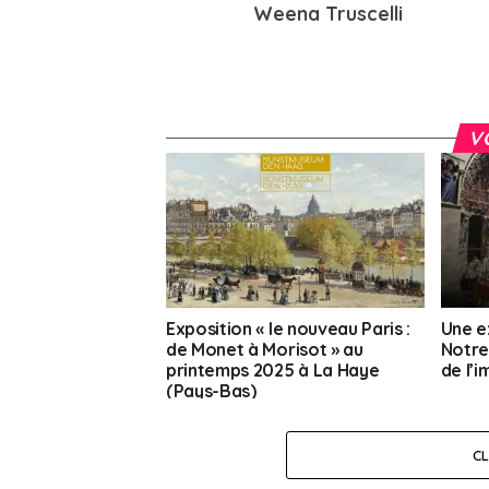
Weena Truscelli
V
Exposition « le nouveau Paris :
Une e
de Monet à Morisot » au
Notre
printemps 2025 à La Haye
de l’
(Pays-Bas)
C