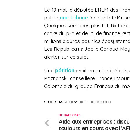
Le 19 mai, la députée LREM des Franç
publié
une tribune
à cet effet dén
Quelques semaines plus tôt, Richard
cadre du projet de loi de finance rec
millions d’euros pour les écosystèmes
Les Républicains Joelle Gariaud-Ma
alerter sur ce sujet.
Une
pétition
avait en outre été adre
Poznanski, conseillère France Insoum
Colombie du groupe Français du mond
SUJETS ASSOCIÉS:
CCI
FEATURED
NE RATEZ PAS
Aide aux entreprises : disc
toujours en cours avec l’AF