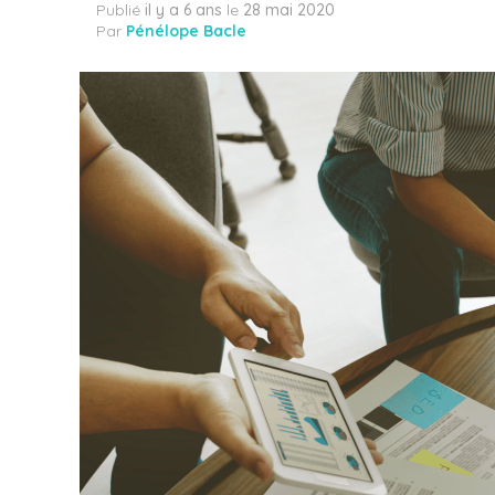
Publié
il y a 6 ans
le
28 mai 2020
Par
Pénélope Bacle