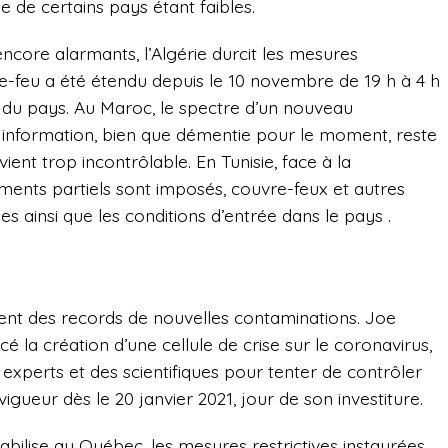
e de certains pays étant faibles.
encore alarmants, l’Algérie durcit les mesures
vre-feu a été étendu depuis le 10 novembre de 19 h à 4 h
 du pays. Au Maroc, le spectre d’un nouveau
e information, bien que démentie pour le moment, reste
vient trop incontrôlable. En Tunisie, face à la
ments partiels sont imposés, couvre-feux et autres
es ainsi que les conditions d’entrée dans le pays .
gnent des records de nouvelles contaminations. Joe
é la création d’une cellule de crise sur le coronavirus,
experts et des scientifiques pour tenter de contrôler
vigueur dès le 20 janvier 2021, jour de son investiture.
abilise au Québec, les mesures restrictives instaurées