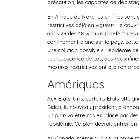
précaution, les capacités de dépistag
En Afrique du Nord les chiffres sont 
restrictives déjà en vigueur : le cou
dans 29 des 48 wilayas (préfectures)
confinement plane sur le pays, cett
une solution possible si l’épidémie de
recrudescence de cas, des reconfine
mesures restrictives ont été renforcé
Amériques
Aux États-Unis, certains États attei
Biden, le nouveau président, a annonc
un plan va être mis en place par des 
l’épidémie.
C
e plan devrait entrer en 
Au Canada, même si la situation se st