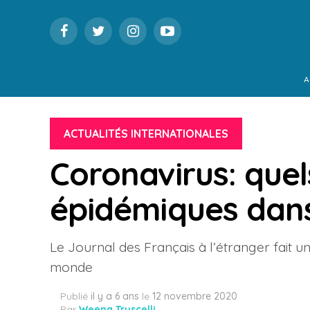
A
ACTUALITÉS INTERNATIONALES
Coronavirus: quel
épidémiques dan
Le Journal des Français à l’étranger fait u
monde
Publié
il y a 6 ans
le
12 novembre 2020
Par
Weena Truscelli